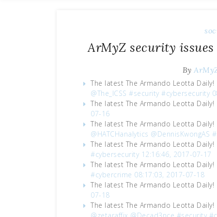
soc
ArMyZ security issues
By
ArMy
The latest The Armando Leotta Daily!
@The_ICSS
#security
#cybersecurity
0
The latest The Armando Leotta Daily!
07-16
The latest The Armando Leotta Daily!
@HATCHanalytics
@DennisKwongAS
#
The latest The Armando Leotta Daily!
#cybersecurity
12:16:46, 2017-07-17
The latest The Armando Leotta Daily!
#cybercrime
08:17:03, 2017-07-18
The latest The Armando Leotta Daily!
07-18
The latest The Armando Leotta Daily!
@zetaraffix
@Decad3nce
#security
#c