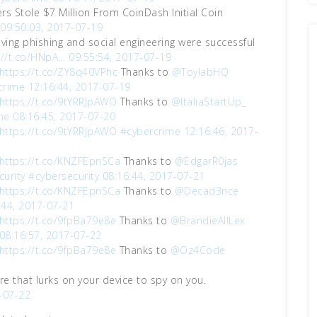
ers Stole $7 Million From CoinDash Initial Coin
09:50:03, 2017-07-19
lving phishing and social engineering were successful
://t.co/HNpA…
09:55:54, 2017-07-19
https://t.co/ZY8q40VPhc
Thanks to
@ToylabHQ
crime
12:16:44, 2017-07-19
https://t.co/9tYRRJpAWO
Thanks to
@ItaliaStartUp_
me
08:16:45, 2017-07-20
https://t.co/9tYRRJpAWO
#cybercrime
12:16:46, 2017-
https://t.co/KNZFEpnSCa
Thanks to
@EdgarR0jas
curity
#cybersecurity
08:16:44, 2017-07-21
https://t.co/KNZFEpnSCa
Thanks to
@Decad3nce
:44, 2017-07-21
https://t.co/9fpBa79e8e
Thanks to
@BrandieAllLex
08:16:57, 2017-07-22
https://t.co/9fpBa79e8e
Thanks to
@Oz4Code
e that lurks on your device to spy on you.
-07-22