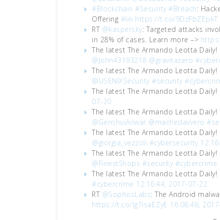
#Blockchain
#Security
#Breach
: Hack
Offering
#lin
https://t.co/9DzFbZEpkT
RT
@kaspersky
: Targeted attacks invo
in 28% of cases. Learn more –>
https
The latest The Armando Leotta Daily!
@John43193218
@gravitazero
#cyber
The latest The Armando Leotta Daily!
@USENIXSecurity
#security
#cybercri
The latest The Armando Leotta Daily!
07-20
The latest The Armando Leotta Daily!
@GenshuiAnwar
@machedavvero
#se
The latest The Armando Leotta Daily!
@giorgia_vezzoli
#cybersecurity
12:16
The latest The Armando Leotta Daily!
@FinestShops
#security
#cybercrime
The latest The Armando Leotta Daily!
#cybercrime
12:16:44, 2017-07-22
RT
@SophosLabs
: The Android malwar
https://t.co/lg7isaEZyE
16:08:46, 2017