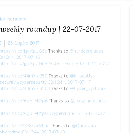
ial network
 weekly roundup | 22-07-2017
Z
23 Luglio 2017
https://t.co/jgyiKpUG6e
Thanks to
@hardcorejudas
8:16:44, 2017-07-16
https://t.co/jgyiKpUG6e
#cybersecurity
12:16:45, 2017-
https://t.co/44mYlxI350
Thanks to
@KirocoUsa
security
#cybersecurity
08:16:41, 2017-07-17
https://t.co/44mYlxI350
Thanks to
@Cyber_Dystopia
https://t.co/6vjbFABYp6
Thanks to
@acegrl
#security
https://t.co/6vjbFABYp6
#cybercrime
12:16:47, 2017-
https://t.co/ZY8q40VPhc
Thanks to
@Ohra_aho
ybercrime
08:16:44, 2017-07-19