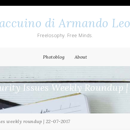
 taccuino di Armando Leo
Freelosophy. Free Minds.
Photoblog
About
rity Issues Weekly Roundup |
ues weekly roundup | 22-07-2017