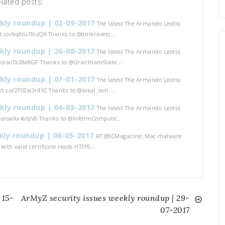
elated posts:
kly roundup | 02-09-2017
The latest The Armando Leotta
//t.co/bq8tuTNuQ9 Thanks to @dmkravets...
kly roundup | 26-08-2017
The latest The Armando Leotta
t.co/aoTk28eRGF Thanks to @GranthamSlade...
kly roundup | 07-01-2017
The latest The Armando Leotta
//t.co/2T02w3r41C Thanks to @bikal_soti...
kly roundup | 04-03-2017
The latest The Armando Leotta
t.co/swXx4sfpV8 Thanks to @InformCompute...
kly roundup | 06-05-2017
RT @SCMagazine: Mac malware
with valid certificate reads HTTPS...
 15-
ArMyZ security issues weekly roundup | 29-
07-2017