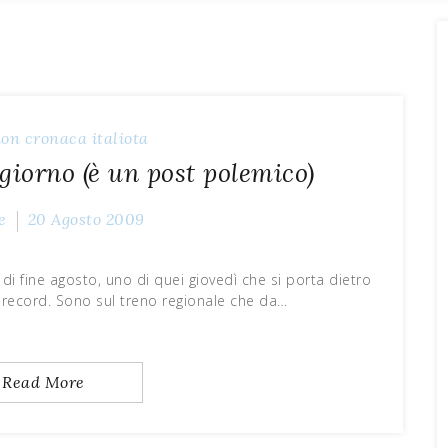
ion
cronaca
italiota
 giorno (è un post polemico)
e
20 Agosto 2009
 di fine agosto, uno di quei giovedì che si porta dietro
a record. Sono sul treno regionale che da…
Read More