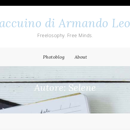
 taccuino di Armando Leo
Freelosophy. Free Minds.
Photoblog
About
Autore:
Selene