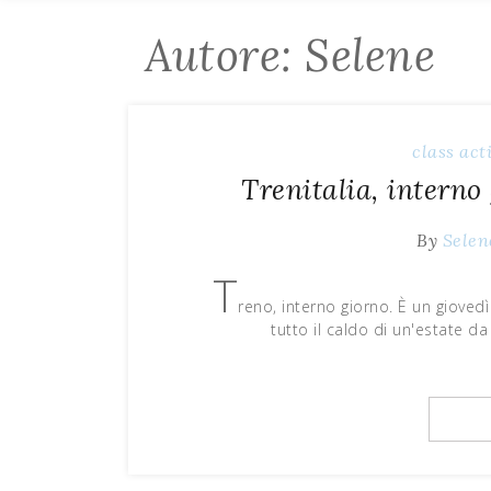
Autore:
Selene
class act
Trenitalia, interno
By
Selen
T
reno, interno giorno. È un giovedì
tutto il caldo di un'estate d