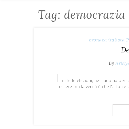
Tag: democrazia
cronaca
italiota
P
D
By
ArMy
F
inite le elezioni, nessuno ha per
essere ma la verità è che l'attuale 