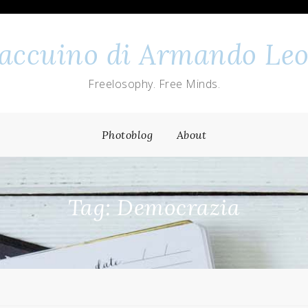
 taccuino di Armando Leo
Freelosophy. Free Minds.
Photoblog
About
Tag: Democrazia