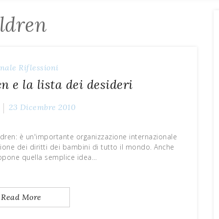
ildren
nale
Riflessioni
n e la lista dei desideri
23 Dicembre 2010
dren: è un'importante organizzazione internazionale
one dei diritti dei bambini di tutto il mondo. Anche
opone quella semplice idea…
Read More