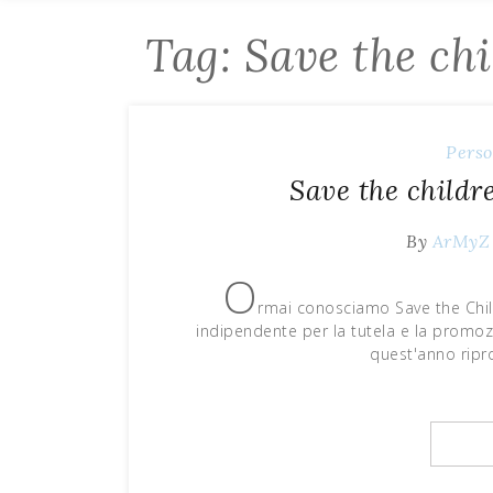
Tag: Save the ch
Perso
Save the childre
By
ArMyZ
O
rmai conosciamo Save the Chil
indipendente per la tutela e la promozi
quest'anno ripr