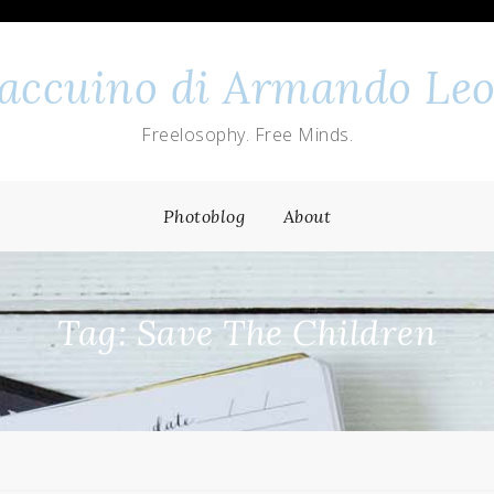
 taccuino di Armando Leo
Freelosophy. Free Minds.
Photoblog
About
Tag: Save The Children