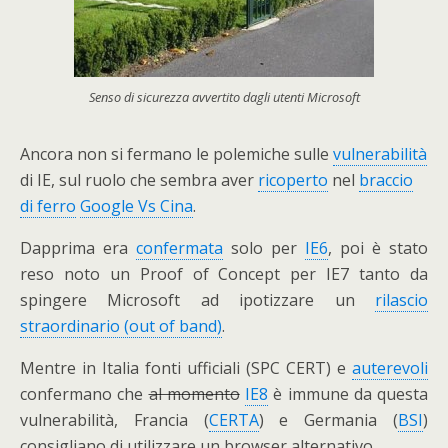
Senso di sicurezza avvertito dagli utenti Microsoft
Ancora non si fermano le polemiche sulle
vulnerabilità
di IE, sul ruolo che sembra aver
ricoperto
nel
braccio
di ferro
Google Vs Cina
.
Dapprima era
confermata
solo per
IE6
, poi è stato
reso noto un Proof of Concept per IE7 tanto da
spingere Microsoft ad ipotizzare un
rilascio
straordinario (out of band)
.
Mentre in Italia fonti ufficiali (SPC CERT) e
auterevoli
confermano che
al momento
IE8
è immune da questa
vulnerabilità, Francia (
CERTA
) e Germania (
BSI
)
consigliano di utilizzare un browser alternativo.