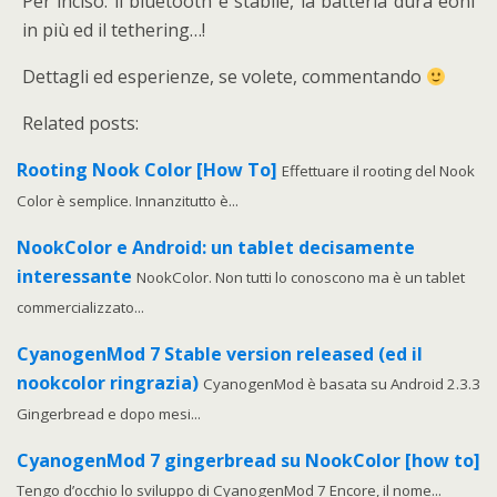
Per inciso: il bluetooth è stabile, la batteria dura eoni
in più ed il tethering…!
Dettagli ed esperienze, se volete, commentando
Related posts:
Rooting Nook Color [How To]
Effettuare il rooting del Nook
Color è semplice. Innanzitutto è...
NookColor e Android: un tablet decisamente
interessante
NookColor. Non tutti lo conoscono ma è un tablet
commercializzato...
CyanogenMod 7 Stable version released (ed il
nookcolor ringrazia)
CyanogenMod è basata su Android 2.3.3
Gingerbread e dopo mesi...
CyanogenMod 7 gingerbread su NookColor [how to]
Tengo d’occhio lo sviluppo di CyanogenMod 7 Encore, il nome...