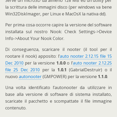
Serve un microSD da almeno 128 MB ed un’utility per
la scrittura delle immagini disco (per windows va bene
Win32DiskImager, per Linux e MacOsX la nativa dd).
Per prima cosa occorre capire la versione del software
installata sul nostro Nook: Check Settings->Device
Info->About Your Nook Color.
Di conseguenza, scaricare il nooter (il tool per il
rootare il nook) apposito: l’
auto nooter 2.12.15 file 15
Dec 2010
per la versione
1.0.0
o l’
auto nooter 2.12.25
file 25 Dec 2010
per la
1.0.1
(GabrialDestruir) o il
nuovo
autonooter
(GMPOWER) per la versione
1.1.0
.
Una volta identificato l’autonooter da utilizzare in
base alla versione di software di sistema installato,
scaricate il pacchetto e scompattate il file immagine
contenuto.