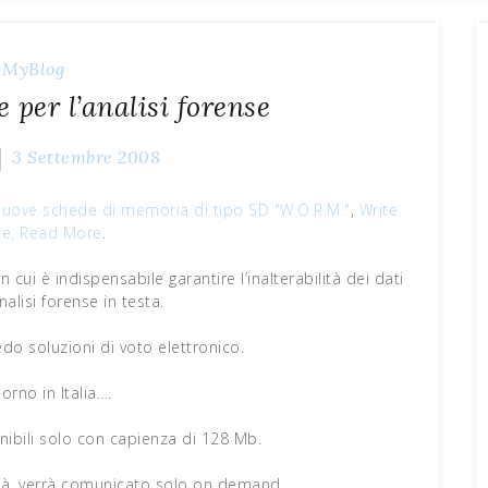
MyBlog
per l’analisi forense
3 Settembre 2008
nuove schede di memoria di tipo SD "W.O.R.M."
,
Write
e, Read More
.
 cui è indispensabile garantire l’inalterabilità dei dati
analisi forense in testa.
do soluzioni di voto elettronico.
torno in Italia….
ibili solo con capienza di 128 Mb.
età, verrà comunicato solo on demand…