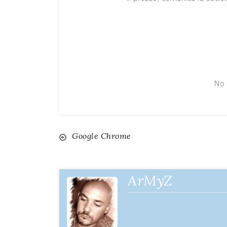
No 
Google Chrome
Navigazione
articoli
ArMyZ