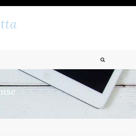
tta
ense