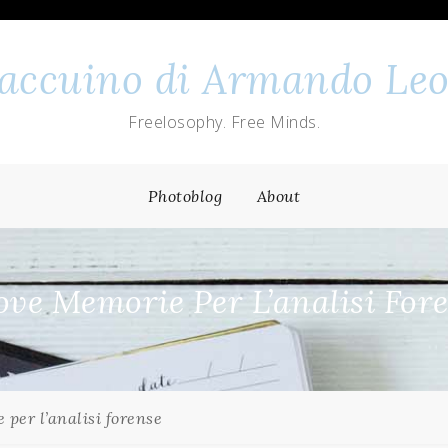
 taccuino di Armando Leo
Freelosophy. Free Minds.
Photoblog
About
ve Memorie Per L’analisi For
per l’analisi forense