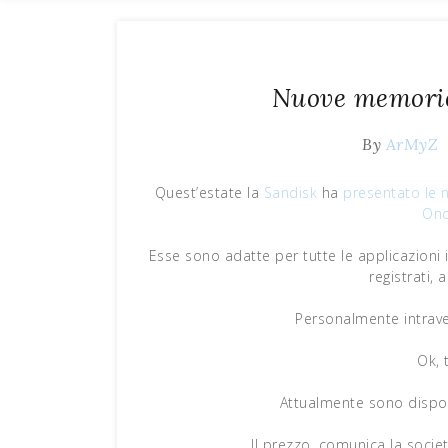
Nuove memorie 
By
ArMyZ
Quest’estate la
Sandisk
ha
presentato le 
Onc
Esse sono adatte per tutte le applicazioni in
registrati, 
Personalmente intrave
Ok, 
Attualmente sono dispon
Il prezzo, comunica la soci