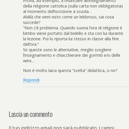
Prova, ad esempio, a rinunciare all’insegnamento
della religione cattolica (sulla carta non obbligatoria)
al momento dell’iscrizione a scuola…
Aldilà che vieni visto come un lebbroso, sai cosa
succede?
“Non c’è problema. Quando suona l’ora di religione il
bimbo viene portato dal bidello e sta con lui durante
la lezione. Poi lo riporta lui stesso in classe alla fine
dell’ora.”
Se queste sono le alternative, meglio scegliere
l’insegnamento e chiacchierare dei gormiti e/o delle
winx…
Non è molto laica questa “scelta” didattica, o no?
Rispondi
Lascia un commento
Il tuo indirizzo email non sarà pubblicato.
I campi