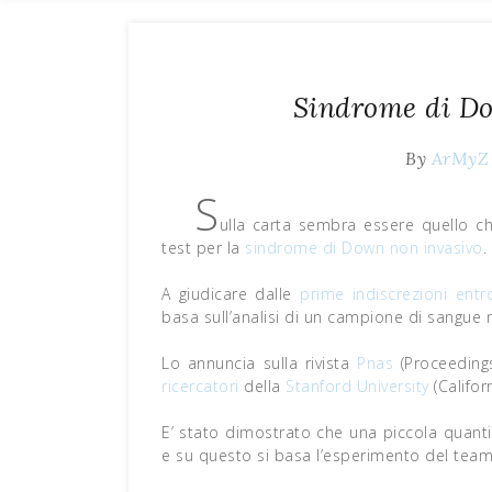
Sindrome di Do
By
ArMyZ
S
ulla carta sembra essere quello c
test per la
sindrome di Down
non invasivo
.
A giudicare dalle
prime indiscrezioni
entr
basa sull’analisi di un campione di sangue
Lo annuncia sulla rivista
Pnas
(Proceeding
ricercatori
della
Stanford University
(Californ
E’ stato dimostrato che una piccola quant
e su questo si basa l’esperimento del team