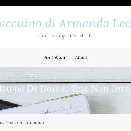
 taccuino di Armando Leo
Freelosophy. Free Minds.
Photoblog
About
drome Di Down: Test Non Inva
: test non invasivo