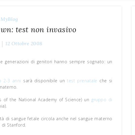
MyBlog
wn: test non invasivo
12 Ottobre 2008
he generazioni di genitori hanno sempre sognato: un
o 2-3 anni
sarà disponibile un
test prenatale
che si
 materno.
s of the National Academy of Science) un
gruppo di
ia).
ità di sangue fetale circola anche nel sangue materno
 di Stanford.