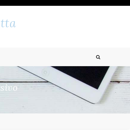
tta
sivo