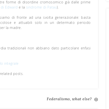
altre forme di disordine cromosomico già dalle prime
 di Edward
e la
sindrome di Patau
).
siamo di fronte ad una svolta generazionale: basta
ericolose e attuabili solo in un determato periodo
 per la madre.
ia tradizionali non abbiano dato particolare enfasi
lo integrale
related posts.
Federalismo, what else?