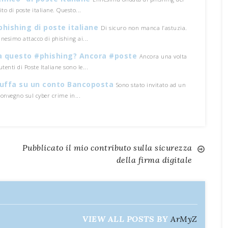
ito di poste italiane. Questo...
phishing di poste italiane
Di sicuro non manca l’astuzia.
nnesimo attacco di phishing ai...
ia questo #phishing? Ancora #poste
Ancora una volta
 utenti di Poste Italiane sono le...
truffa su un conto Bancoposta
Sono stato invitato ad un
convegno sul cyber crime in...
Pubblicato il mio contributo sulla sicurezza
della firma digitale
VIEW ALL POSTS BY
ArMyZ