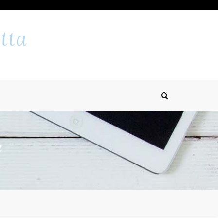
tta
e