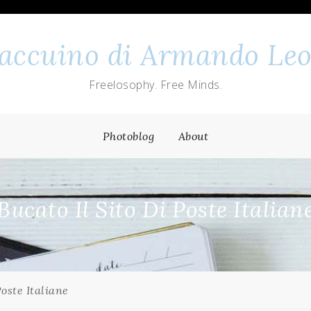
 taccuino di Armando Leo
Freelosophy. Free Minds.
Photoblog
About
Bucato Il Sito Di Poste Italian
Poste Italiane