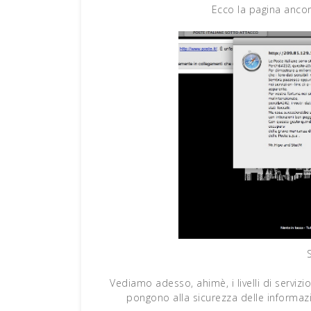
Ecco la pagina ancora
Vediamo adesso, ahimè, i livelli di serviz
pongono alla sicurezza delle informazi