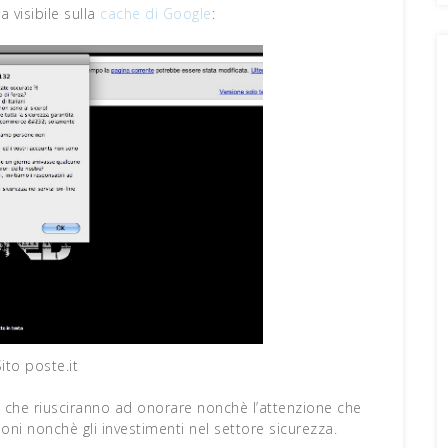
 visibile sulla
cache di Google
:
Sito poste.it
io che riusciranno ad onorare nonchè l’attenzione che
oni nonchè gli investimenti nel settore sicurezza.