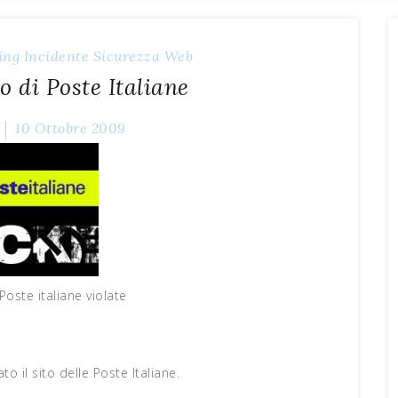
ing
Incidente
Sicurezza
Web
to di Poste Italiane
10 Ottobre 2009
 Poste italiane violate
to il sito delle Poste Italiane.