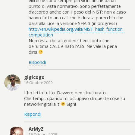
ellittiche sono sempre più vicini anche da un
punto di vista normativo. Sono perfettamente
d’accordo anche con il peso del NIST: non a caso
hanno fatto una call che è durata parecchio che
darà alla luce la versione SHA-3 (in progress)
http://en.wikipedia.org/wiki/NIST_hash_function_
competition
Non resta che attendere: tieni conto che
dell’ultima CALL è nato l’AES. Ne vale la pena
direi
Rispondi
gigicogo
16 Ottobre 2009
L’ho letto tutto. Davvero ben strutturato.
Che tempi, quando mi occupavo di queste cose su
networkingitalia.it
Sigh!
Rispondi
ArMyZ
16 Ottobre 2009