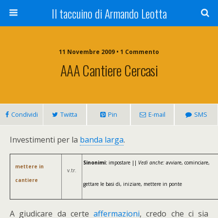
Il taccuino di Armando Leotta
11 Novembre 2009 • 1 Commento
AAA Cantiere Cercasi
Condividi
Twitta
Pin
E-mail
SMS
Investimenti per la
banda larga
.
Sinonimi:
impostare ||
Vedi anche:
avviare, cominciare,
mettere in
v.tr.
cantiere
gettare le basi di, iniziare, mettere in ponte
A giudicare da certe
affermazioni
, credo che ci sia