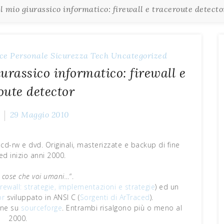
 mio giurassico informatico: firewall e traceroute detecto
ce
Personale
Sicurezza
Tech
Uncategorized
urassico informatico: firewall e
oute detector
29 Maggio 2010
cd-rw e dvd. Originali, masterizzate e backup di fine
ed inizio anni 2000.
 cose che voi umani…
“.
irewall: strategie, implementazioni e strategie
) ed un
or
sviluppato in ANSI C (
Sorgenti di ArTraced
).
ine su
sourceforge
. Entrambi risalgono più o meno al
2000.