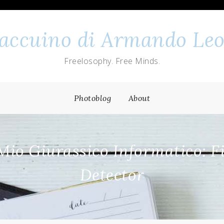
 taccuino di Armando Leo
Freelosophy. Free Minds.
Photoblog
About
Mio Giurassico Informatico: F
Detector