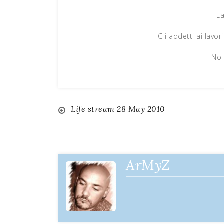
La
Gli addetti ai lavo
No 
Life stream 28 May 2010
Navigazione
articoli
ArMyZ