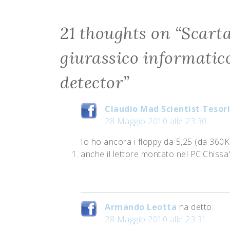
21 thoughts on “
Scarta
giurassico informatico
detector
”
Claudio Mad Scientist Tesor
28 Maggio 2010 alle 23:30
Io ho ancora i floppy da 5,25 (da 360K
anche il lettore montato nel PC!Chiss
Armando Leotta
ha detto:
28 Maggio 2010 alle 23:31