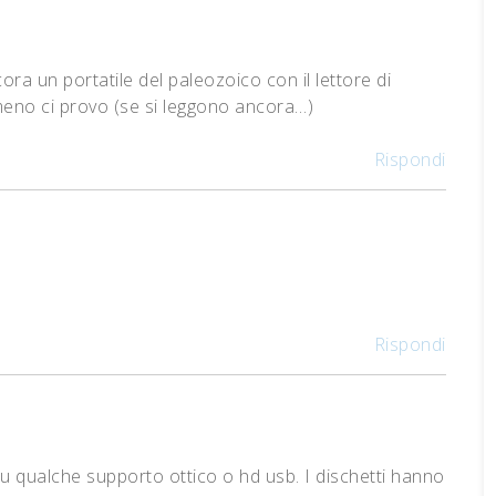
cora un portatile del paleozoico con il lettore di
 almeno ci provo (se si leggono ancora…)
Rispondi
Rispondi
su qualche supporto ottico o hd usb. I dischetti hanno