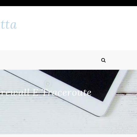
tta
irewall E Traceroute