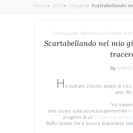
Home
2010
Maggio
Scartabellando nel
Formazione
Informatica
Open sour
Scartabellando nel mio gi
tracer
By
ArMyZ
H
o buttato 3 buste zeppe di cd-r, 
anni ’90 
“
Ho trovato
Uno studio sulla sicurezza perimetrale (
F
progetto di un
Traceroute detect
Buffo notare che è ancora disponibile onl