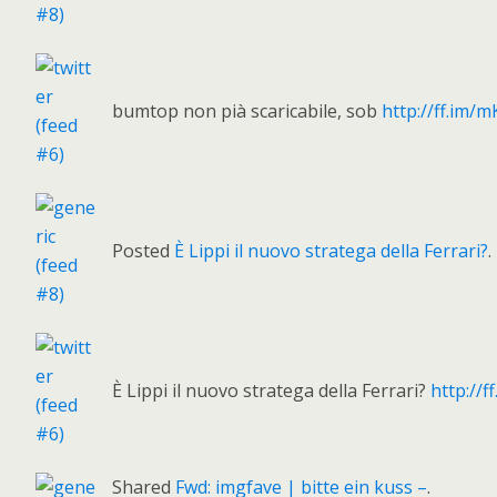
bumtop non pià scaricabile, sob
http://ff.im/
Posted
È Lippi il nuovo stratega della Ferrari?
.
È Lippi il nuovo stratega della Ferrari?
http://
Shared
Fwd: imgfave | bitte ein kuss –
.