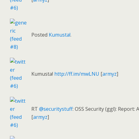
Posted
Kumusta!
.
Kumusta!
http://ff.im/mwLNU
[
armyz
]
RT
@securitystuff
: OSS Security (ggl): Report:
[
armyz
]