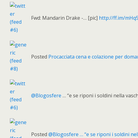
Fwd: Mandarin Drake -… [pic]
http://ff.im/mHq
Posted
Procacciata cena e colazione per doman
@Blogosfere
… “e se riponi i soldini nella vas
Posted
@Blogosfere … “e se riponi i soldini ne