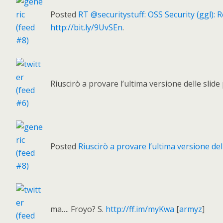
Posted
RT @securitystuff: OSS Security (ggl): 
http://bit.ly/9UvSEn
.
Riuscirò a provare l’ultima versione delle slide
Posted
Riuscirò a provare l’ultima versione de
ma…. Froyo? S.
http://ff.im/myKwa
[
armyz
]