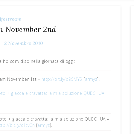
ifestream
am November 2nd
2 Novembre 2010
e ho convidiso nella giornata di oggi:
ream November 1st –
http://bit.ly/d9SMYS
[
armyz
].
to + giacca e cravatta: la mia soluzione QUECHUA
.
oto + giacca e cravatta: la mia soluzione QUECHUA –
ttp://bit.ly/c1tvCn
[
armyz
].