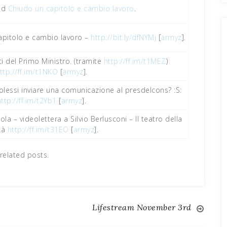
ed
Chiudo un capitolo e cambio lavoro
.
apitolo e cambio lavoro –
http://bit.ly/dfNYMj
[
armyz
].
 del Primo Ministro. (tramite
http://ff.im/t1MEZ
)
ttp://ff.im/t1NKO
[
armyz
].
olessi inviare una comunicazione al presdelcons? :S:
http://ff.im/t2Yb1
[
armyz
].
a – videolettera a Silvio Berlusconi – Il teatro della
ità
http://ff.im/t31EO
[
armyz
].
related posts.
Lifestream November 3rd