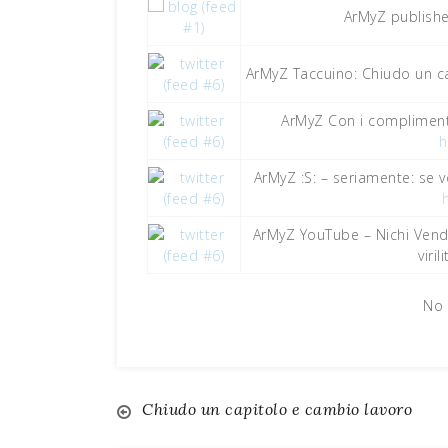
ArMyZ publish
ArMyZ Taccuino: Chiudo un c
ArMyZ Con i complimenti
h
ArMyZ :S: – seriamente: se v
ArMyZ YouTube – Nichi Vendol
viril
No 
Chiudo un capitolo e cambio lavoro
Navigazione