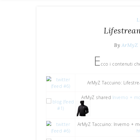
L
Lifestre
By
ArMyZ
E
cco i contenuti ch
ArMyZ Taccuino: Lifest
ArMyZ shared
Inverno + mo
ArMyZ Taccuino: Inverno + m
h