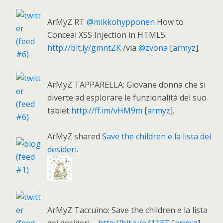
ArMyZ RT
@mikkohypponen
How to
Conceal XSS Injection in HTML5:
http://bit.ly/gmntZK
/via
@zvona
[
armyz
].
ArMyZ TAPPARELLA: Giovane donna che si
diverte ad esplorare le funzionalità del suo
tablet
http://ff.im/vHM9m
[
armyz
].
ArMyZ shared
Save the children e la lista dei
desideri
.
ArMyZ Taccuino: Save the children e la lista