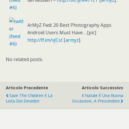
dei desideri –
http://bit.ly/e411ET
[
armyz
].
ArMyZ Fwd: 20 Best Photography Apps
Android Users Must Have… [pic]
http://ff.im/vJCst
[
armyz
].
No related posts.
Articolo Precedente
Articolo Successivo
Save The Children E La
Il Natale È Una Buona
Lista Dei Desideri
Occasione, A Prescindere