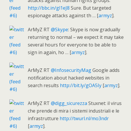
attacks against human rights groups:
http://bbc.in/gl1eJ8
Sure. But targeted
espionage attacks against th … [
armyz
].
ArMyZ RT
@Skype
: Skype is now gradually
returning to normal – we expect it may take
several hours for everyone to be able to
sign in again, ho … [
armyz
].
ArMyZ RT
@InfosecurityMag
Google adds
notification about hacked websites in
search results
http://bit.ly/gOA5Iy
[
armyz
].
ArMyZ RT
@digg_sicurezza
Stuxnet: il virus
che prende di mira i sistemi industriali e le
infrastrutture
http://twurl.nl/mo3ndr
[
armyz
].