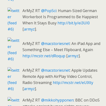
ArMyZ RT
@PopSci
: Human-Sized German
Workerbot Is Programmed to Be Happiest
When It Stays Busy
http://bit.ly/ei3UI0
[
armyz
].
ArMyZ RT
@macstoriesnet
: An iPad App and
Something Else – Meet Flipboard, Again
http://mcstr.net/dRoqup
[
armyz
].
ArMyZ RT
@macstoriesnet
: Apple Updates
Remote App with AirPlay Video Control,
Radio Streaming
http://mcstr.net/eUlXty
[
armyz
].
ArMyZ RT
@mikkohypponen
: BBC on DDoS