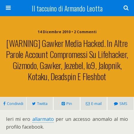
Il taccuino di Armando Leotta
14 Dicembre 2010 • 2 Commenti
[WARNING] Gawker Media Hacked. In Altre
Parole Account Compromessi Su Lifehacker,
Gizmodo, Gawker, Jezebel, Io9, Jalopnik,
Kotaku, Deadspin E Fleshbot
Condividi
Twitta
Pin
E-mail
SMS
Ieri mi ero
allarmato
per un accesso anomalo al mio
profilo facebook.