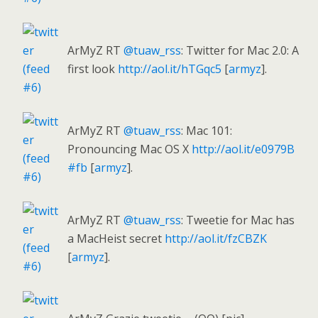
ArMyZ RT
@tuaw_rss
: Twitter for Mac 2.0: A
first look
http://aol.it/hTGqc5
[
armyz
].
ArMyZ RT
@tuaw_rss
: Mac 101:
Pronouncing Mac OS X
http://aol.it/e0979B
#fb
[
armyz
].
ArMyZ RT
@tuaw_rss
: Tweetie for Mac has
a MacHeist secret
http://aol.it/fzCBZK
[
armyz
].