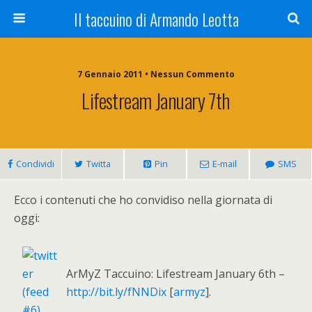
Il taccuino di Armando Leotta
7 Gennaio 2011 • Nessun Commento
Lifestream January 7th
Condividi
Twitta
Pin
E-mail
SMS
Ecco i contenuti che ho convidiso nella giornata di
oggi:
ArMyZ Taccuino: Lifestream January 6th –
http://bit.ly/fNNDix
[
armyz
].