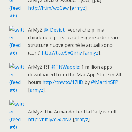
ArMyZ Grazie tweetie…. (OO) [pic]
http://ff.im/woCaw
[
armyz
].
ArMyZ
@_Deviot_
vedrai che prima
chiudono e poi si avrà l’esigenza di creare
strutture nuove perché le attuali sono
(cont)
http://t.co/9xGirhv
[
armyz
].
ArMyZ RT
@TNWapple
: 1 million apps
downloaded from the Mac App Store in 24
hours
http://tnw.to/17IiD
by
@MartinSFP
[
armyz
].
ArMyZ The Armando Leotta Daily is out!
http://bit.ly/eG0aNX
[
armyz
].