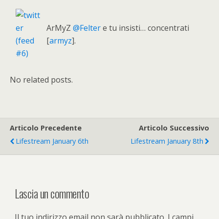
ArMyZ
@Felter
e tu insisti… concentrati
[
armyz
].
No related posts.
Articolo Precedente
Articolo Successivo
Lifestream January 6th
Lifestream January 8th
Lascia un commento
Il tuo indirizzo email non sarà pubblicato.
I campi