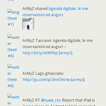
ArMyZ shared
Agenda digitale, le mie
osservazioni ed auguri
.
ArMyZ Taccuino: Agenda digitale, le mie
osservazioni ed auguri –
http://bit.ly/eKMNip
[
armyz
].
ArMyZ Lago ghiacciato:
http://gu.com/p/2mn3m/iw
[
armyz
].
ArMyZ RT
@tuaw_rss
: Report that iPad is