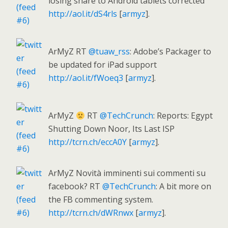
losing share to Android tablets corrected
http://aol.it/dS4rls
[
armyz
].
ArMyZ RT
@tuaw_rss
: Adobe’s Packager to
be updated for iPad support
http://aol.it/fWoeq3
[
armyz
].
ArMyZ
RT
@TechCrunch
: Reports: Egypt
Shutting Down Noor, Its Last ISP
http://tcrn.ch/eccA0Y
[
armyz
].
ArMyZ Novità imminenti sui commenti su
facebook? RT
@TechCrunch
: A bit more on
the FB commenting system.
http://tcrn.ch/dWRnwx
[
armyz
].