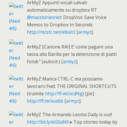
ArMyZ Appunti vocali salvati
automaticamente su dropbox RT
@macstoriesnet
: DropVox: Save Voice
Memos to Dropbox In Seconds
http://mcstr.net/elbxIU
[
armyz
].
ArMyZ [Canone RAI] E’ come pagare una
tassa alla Barilla per la detenzione di piatti
fondi." (autocit.) [
armyz
].
ArMyZ Manca CTRL-C ma possiamo
lavorarci Fwd: THE ORIGINAL SHORTCUTS
(tramite
http://ff.im/xcdNg
) [pic]
http://ff.im/xce6b
[
armyz
].
ArMyZ The Armando Leotta Daily is out!
http://bit.ly/eG0aNX
▸ Top stories today by