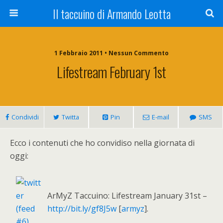
Il taccuino di Armando Leotta
1 Febbraio 2011 • Nessun Commento
Lifestream February 1st
Condividi
Twitta
Pin
E-mail
SMS
Ecco i contenuti che ho convidiso nella giornata di
oggi:
ArMyZ Taccuino: Lifestream January 31st –
http://bit.ly/gf8J5w
[
armyz
].