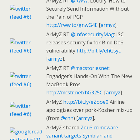
ArMyZ RT
@RWW
: Lockify: How to
Securely Send Information Without
the Pain of PGP
http://rww.to/gnwG4E
[
armyz
].
ArMyZ RT
@InfosecurityMag
: ISC
releases security fix for Bind DoS
vulnerability
http://bit.ly/ehGsyc
[
armyz
].
ArMyZ RT
@macstoriesnet
:
Engadget’s Hands-On With The New
MacBook Pros
http://mcstr.net/hG325C
[
armyz
].
ArMyZ
http://bit.ly/eZooe0
Airline
apologizes over pork-Kosher mix-up
(from
@cnn
) [
armyz
].
ArMyZ shared
ZeuS crimeware
variant targets Symbian and