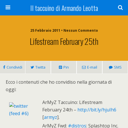
Il taccuino di Armando Leotta
25 Febbraio 2011 • Nessun Commento
Lifestream February 25th
Condividi
Twitta
Pin
E-mail
SMS
Ecco i contenuti che ho convidiso nella giornata di
oggi:
ArMyZ Taccuino: Lifestream
February 24th –
http://bit.ly/hjuIh6
[
armyz
].
ArMyZ Fwd:
#distros
: Splashtop Inc.