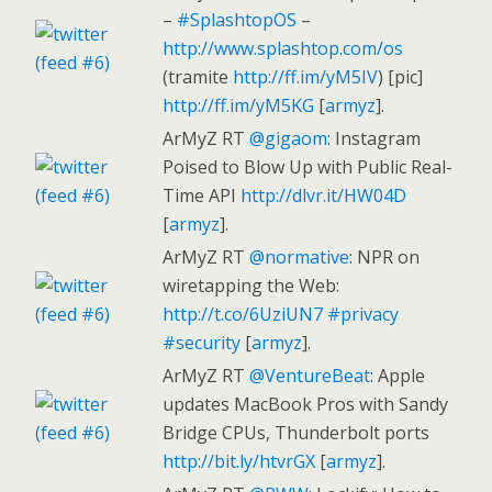
–
#SplashtopOS
–
http://www.splashtop.com/os
(tramite
http://ff.im/yM5IV
) [pic]
http://ff.im/yM5KG
[
armyz
].
ArMyZ RT
@gigaom
: Instagram
Poised to Blow Up with Public Real-
Time API
http://dlvr.it/HW04D
[
armyz
].
ArMyZ RT
@normative
: NPR on
wiretapping the Web:
http://t.co/6UziUN7
#privacy
#security
[
armyz
].
ArMyZ RT
@VentureBeat
: Apple
updates MacBook Pros with Sandy
Bridge CPUs, Thunderbolt ports
http://bit.ly/htvrGX
[
armyz
].