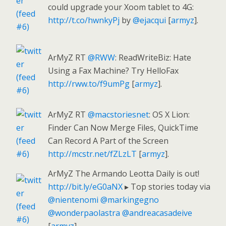
could upgrade your Xoom tablet to 4G:
http://t.co/hwnkyPj
by
@ejacqui
[
armyz
].
ArMyZ RT
@RWW
: ReadWriteBiz: Hate
Using a Fax Machine? Try HelloFax
http://rww.to/f9umPg
[
armyz
].
ArMyZ RT
@macstoriesnet
: OS X Lion:
Finder Can Now Merge Files, QuickTime
Can Record A Part of the Screen
http://mcstr.net/fZLzLT
[
armyz
].
ArMyZ The Armando Leotta Daily is out!
http://bit.ly/eG0aNX
▸ Top stories today via
@nientenomi
@markingegno
@wonderpaolastra
@andreacasadeive