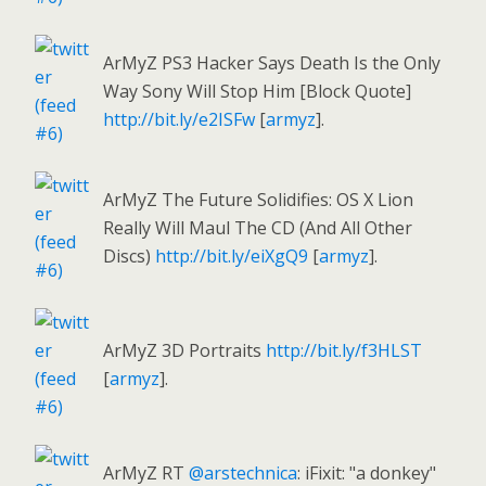
ArMyZ PS3 Hacker Says Death Is the Only
Way Sony Will Stop Him [Block Quote]
http://bit.ly/e2ISFw
[
armyz
].
ArMyZ The Future Solidifies: OS X Lion
Really Will Maul The CD (And All Other
Discs)
http://bit.ly/eiXgQ9
[
armyz
].
ArMyZ 3D Portraits
http://bit.ly/f3HLST
[
armyz
].
ArMyZ RT
@arstechnica
: iFixit: "a donkey"