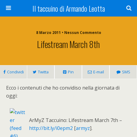
Il taccuino di Armando Leotta
8 Marzo 2011 • Nessun Commento
Lifestream March 8th
Condividi
Twitta
Pin
E-mail
SMS
Ecco i contenuti che ho convidiso nella giornata di
oggi:
ArMyZ Taccuino: Lifestream March 7th –
http://bit.ly/i0epm2
[
armyz
].