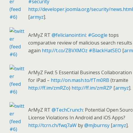
#security
http://developer.joomla.org/security/news.html
[
armyz
].
ArMyZ RT
@felicianointini
:
#Google
tops
comparative review of malicious search result
again
http://t.co/ZBVXMOz
#BlackHatSEO
[
arm
ArMyZ Fwd: 5 Essential Business Collaboration
for iPad –
http://on.mash.to/fTm0RB
(tramite
http://ff.im/zmRZo
)
http://ff.im/zmRZP
[
armyz
].
ArMyZ RT
@TechCrunch
: Potential Open Sourc
License Violations In Android and iOS Apps?
http://tcrn.ch/fwq7aW
by
@mjburnsy
[
armyz
].