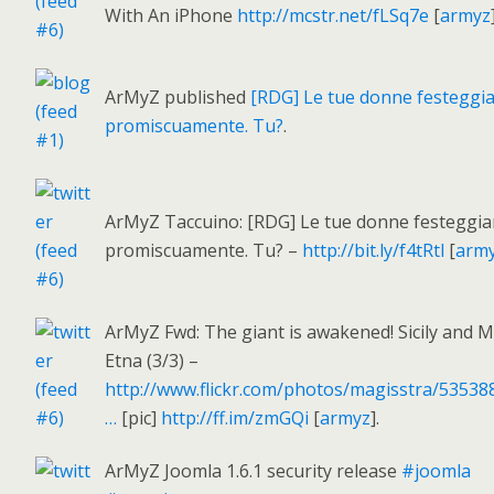
With An iPhone
http://mcstr.net/fLSq7e
[
armyz
ArMyZ published
[RDG] Le tue donne festeggi
promiscuamente. Tu?
.
ArMyZ Taccuino: [RDG] Le tue donne festeggi
promiscuamente. Tu? –
http://bit.ly/f4tRtl
[
arm
ArMyZ Fwd: The giant is awakened! Sicily and 
Etna (3/3) –
http://www.flickr.com/photos/magisstra/53538
…
[pic]
http://ff.im/zmGQi
[
armyz
].
ArMyZ Joomla 1.6.1 security release
#joomla