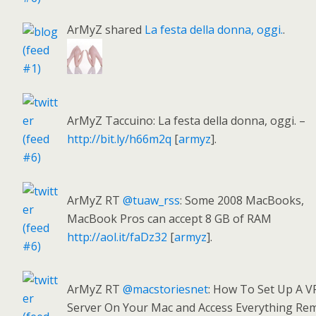
ArMyZ shared
La festa della donna, oggi.
.
ArMyZ Taccuino: La festa della donna, oggi. –
http://bit.ly/h66m2q
[
armyz
].
ArMyZ RT
@tuaw_rss
: Some 2008 MacBooks,
MacBook Pros can accept 8 GB of RAM
http://aol.it/faDz32
[
armyz
].
ArMyZ RT
@macstoriesnet
: How To Set Up A 
Server On Your Mac and Access Everything Re