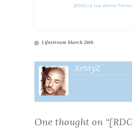
[RDG] Le tue donne fest
Lifestream March 24th
Navigazione
articoli
ArMyZ
One thought on “
[RDG