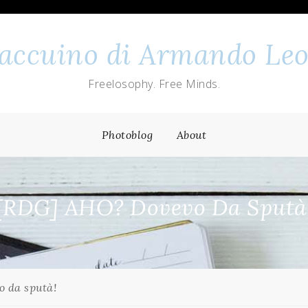
 taccuino di Armando Leo
Freelosophy. Free Minds.
Photoblog
About
[RDG] AHO? Dovevo Da Sputà
 da sputà!