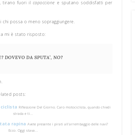
 tirano fuori il
capoccione
e sputano soddisfatti per
 di chi possa o meno sopraggiungere.
a mi è stato risposto:
? DOVEVO DA SPUTA’, NO?
m.
elated posts:
ciclista
Riflessione Del Giorno. Caro motociclista, quando chiedi
strada e ti...
ntata rapina
Avete presente i pirati all’arrembaggio delle navi?
Ecco. Oggi stava...