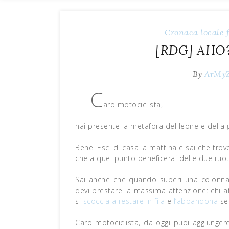
Cronaca locale
[RDG] AHO?
By
ArMy
C
aro motociclista,
hai presente la metafora del leone e della 
Bene. Esci di casa la mattina e sai che trov
che a quel punto beneficerai delle due ruot
Sai anche che quando superi una colonna
devi prestare la massima attenzione: chi at
si
scoccia a restare in fila
e
l’abbandona
se
Caro motociclista, da oggi puoi aggiungere