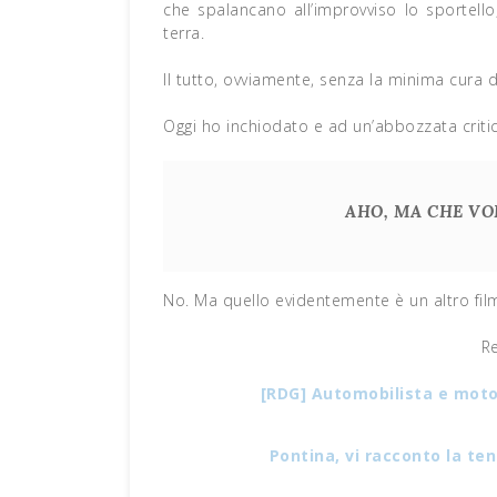
che spalancano all’improvviso lo sportello,
terra.
Il tutto, ovviamente, senza la minima cura
Oggi ho inchiodato e ad un’abbozzata critic
AHO, MA CHE VOI
No. Ma quello evidentemente è un altro fil
R
[RDG] Automobilista e moto
Pontina, vi racconto la te