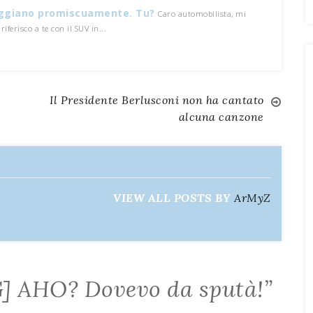
eggiano promiscuamente. Tu?
Caro automobilista, mi
riferisco a te con il SUV in...
Il Presidente Berlusconi non ha cantato
alcuna canzone
VIEW ALL POSTS BY
ArMyZ
] AHO? Dovevo da sputà!
”