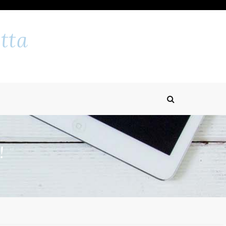
tta
!