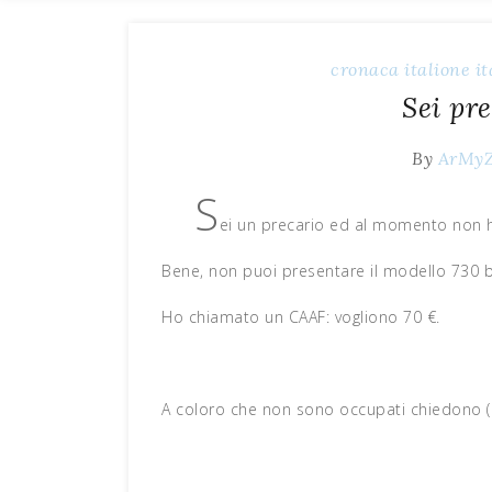
cronaca
italione
it
Sei pr
By
ArMy
S
ei un precario ed al momento non ha
Bene, non puoi presentare il modello 730 b
Ho chiamato un CAAF: vogliono 70 €.
A coloro che non sono occupati chiedono (il