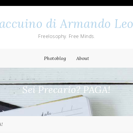
 taccuino di Armando Leo
Freelosophy. Free Minds.
Photoblog
About
Sei Precario? PAGA!
A!