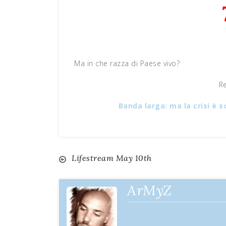
Ma in che razza di Paese vivo?
R
Banda larga: ma la crisi è s
Lifestream May 10th
Navigazione
articoli
ArMyZ