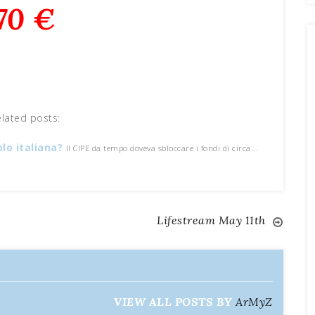
70 €
elated posts:
olo italiana?
Il CIPE da tempo doveva sbloccare i fondi di circa...
Lifestream May 11th
VIEW ALL POSTS BY
ArMyZ