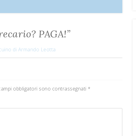
precario? PAGA!
”
ccuino di Armando Leotta
campi obbligatori sono contrassegnati
*