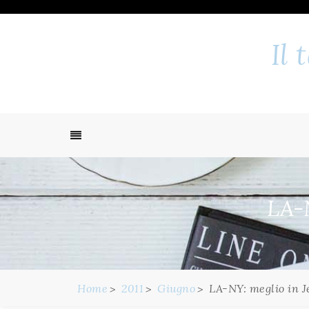
Skip
to
content
Il
LA-N
Home
2011
Giugno
LA-NY: meglio in J