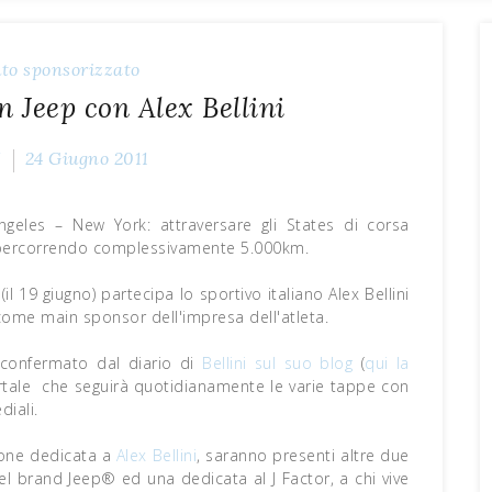
to sponsorizzato
n Jeep con Alex Bellini
Z
24 Giugno 2011
geles – New York: attraversare gli States di corsa
 percorrendo complessivamente 5.000km.
il 19 giugno) partecipa lo sportivo italiano Alex Bellini
 come main sponsor dell'impresa dell'atleta.
e confermato dal diario di
Bellini sul suo blog
(
qui la
rtale che seguirà quotidianamente le varie tappe con
diali.
zione dedicata a
Alex Bellini
, saranno presenti altre due
del brand Jeep® ed una dedicata al J Factor, a chi vive