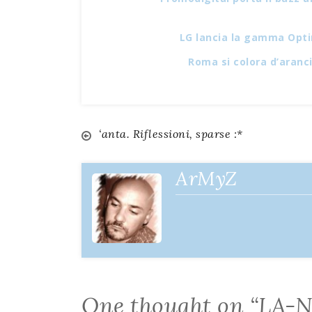
LG lancia la gamma Op
Roma si colora d’aranc
‘anta. Riflessioni, sparse :*
Navigazione
articoli
ArMyZ
One thought on “
LA-NY