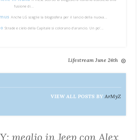
fusione di...
timus
Anche LG sceglie la blogosfera per il lancio della nuova...
io
Strade e cielo della Capitale si colorano d’arancio. Un po’...
Lifestream June 24th
VIEW ALL POSTS BY
ArMyZ
: meglio in Jeep con Alex