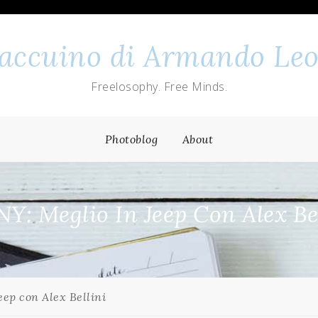
 taccuino di Armando Leo
Freelosophy. Free Minds.
Photoblog
About
Y: Meglio In Jeep Con Alex Be
eep con Alex Bellini