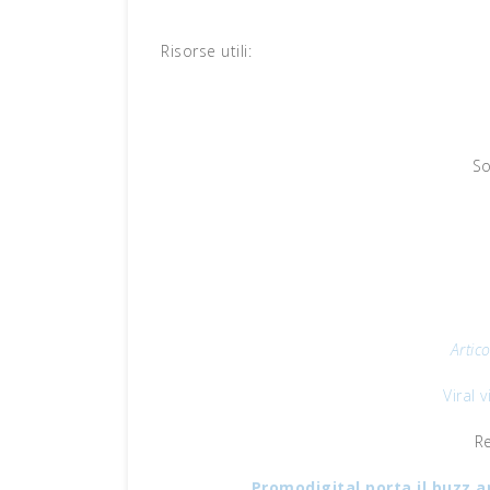
Risorse utili:
So
Artic
Viral 
R
Promodigital porta il buzz a