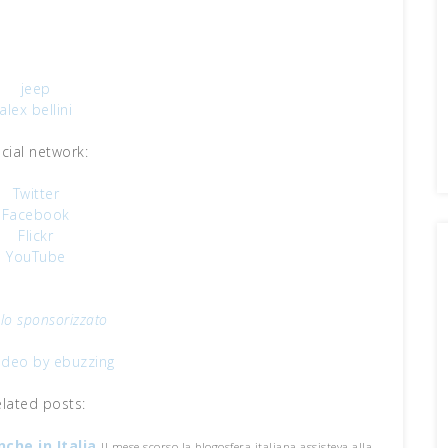
jeep
alex bellini
cial network:
Twitter
Facebook
Flickr
YouTube
olo sponsorizzato
video by ebuzzing
elated posts:
nche in Italia
Il mese scorso la blogosfera italiana assisteva alla