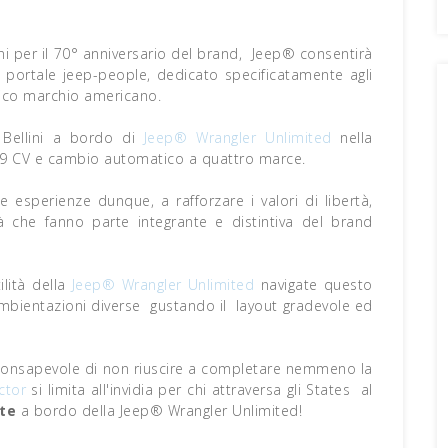
ni per il 70° anniversario del brand, Jeep® consentirà
vo portale jeep-people, dedicato specificatamente agli
rico marchio americano.
 Bellini a bordo di
Jeep® Wrangler Unlimited
nella
99 CV e cambio automatico a quattro marce.
e esperienze dunque, a rafforzare i valori di libertà,
tà che fanno parte integrante e distintiva del brand
ilità della
Jeep® Wrangler Unlimited
navigate questo
 ambientazioni diverse gustando il layout gradevole ed
a consapevole di non riuscire a completare nemmeno la
ctor
si limita all'invidia per chi attraversa gli States al
te
a bordo della Jeep® Wrangler Unlimited!