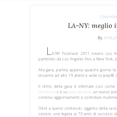
Contribu
LA-NY: meglio i
By
ArMy
L
A-NY Footrace 2011 ovvero Los An
partendo da Los Angeles fino a New York,
Alla gara, partita appena qualche giorno fa (
(insieme ad altri 19 atleti) e vede la Jeep®
Il ritmo della gara è infernale così com
diretta live
) e su
jeep-people
, un nuovo po
continui aggiornamenti e contributi multime
Oltre a questi contenuti, oggetto della se
sezioni: una legata ai 70 anni di successi 