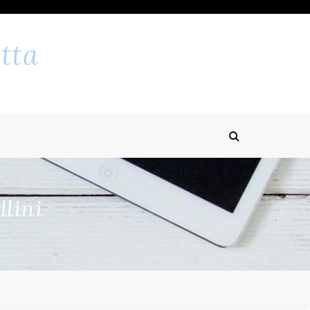
tta
llini