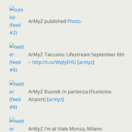
ArMyZ published
Photo
.
ArMyZ Taccuino: Lifestream September 6th
–
http://t.co/WqfyEHG
[
armyz
].
ArMyZ Buondì. In partenza (Fiumicino
Airport) [
armyz
].
ArMyZ I’m at Viale Monza, Milano