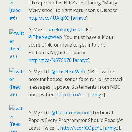
J. Fox promotes Nike’s self-lacing “Marty
McFly shoe” to fight Parkinson’s Disease –
http://t.co/lUAiqKQ
[
armyz
].
ArMyZ …
#celolunghismo
RT
@TheNextWeb
: You must have a Klout
score of 40 or more to get into this
Fashion’s Night Out party
http://t.co/NS7C978
[
armyz
].
ArMyZ RT
@TheNextWeb
: NBC Twitter
account hacked, sends fake terrorist attack
messages [Update: Statements from NBC
and Twitter]
http://t.co/d
… [
armyz
].
ArMyZ RT
@hackernewsbot
: Technical
Papers Every Programmer Should Read (At
Least Twice)…
http://t.co/fCOpcYL
[
armyz
].