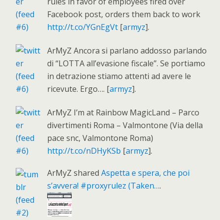
rules in favor of employees fired over
Facebook post, orders them back to work
http://t.co/YGnEgVt
[
armyz
].
ArMyZ Ancora si parlano addosso parlando
di “LOTTA all’evasione fiscale”. Se portiamo
in detrazione stiamo attenti ad avere le
ricevute. Ergo…. [
armyz
].
ArMyZ I’m at Rainbow MagicLand – Parco
divertimenti Roma – Valmontone (Via della
pace snc, Valmontone Roma)
http://t.co/nDHyKSb
[
armyz
].
ArMyZ shared
Aspetta e spera, che poi
s’avvera! #proxyrulez (Taken…
.