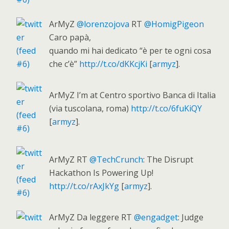
ArMyZ
@lorenzojova
RT
@HomigPigeon
Caro papà,
quando mi hai dedicato “è per te ogni cosa
che c’è”
http://t.co/dKKcjKi
[
armyz
].
ArMyZ I’m at Centro sportivo Banca di Italia
(via tuscolana, roma)
http://t.co/6fuKiQY
[
armyz
].
ArMyZ RT
@TechCrunch
: The Disrupt
Hackathon Is Powering Up!
http://t.co/rAxJkYg
[
armyz
].
ArMyZ Da leggere RT
@engadget
: Judge