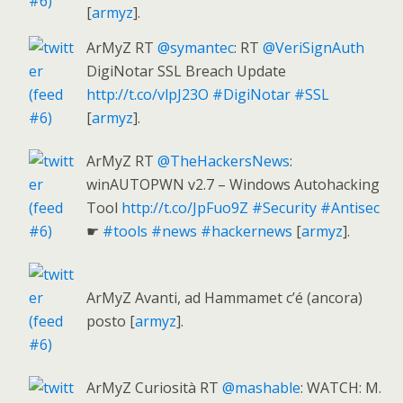
[
armyz
].
ArMyZ RT
@symantec
: RT
@VeriSignAuth
DigiNotar SSL Breach Update
http://t.co/vlpJ23O
#DigiNotar
#SSL
[
armyz
].
ArMyZ RT
@TheHackersNews
:
winAUTOPWN v2.7 – Windows Autohacking
Tool
http://t.co/JpFuo9Z
#Security
#Antisec
☛
#tools
#news
#hackernews
[
armyz
].
ArMyZ Avanti, ad Hammamet c’é (ancora)
posto [
armyz
].
ArMyZ Curiosità RT
@mashable
: WATCH: M.