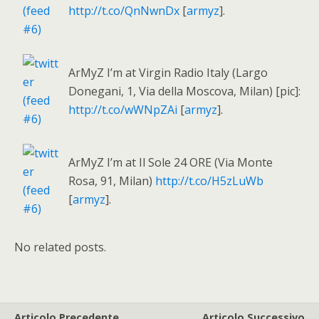
http://t.co/QnNwnDx
[
armyz
].
ArMyZ I’m at Virgin Radio Italy (Largo
Donegani, 1, Via della Moscova, Milan) [pic]:
http://t.co/wWNpZAi
[
armyz
].
ArMyZ I’m at Il Sole 24 ORE (Via Monte
Rosa, 91, Milan)
http://t.co/H5zLuWb
[
armyz
].
No related posts.
Articolo Precedente
Articolo Successivo