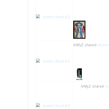
ArMyZ shared
deantr
ArMyZ shared
me