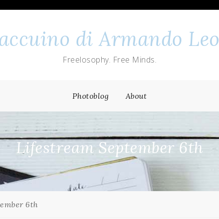
 taccuino di Armando Leo
Freelosophy. Free Minds.
Photoblog
About
Lifestream September 6th
tember 6th