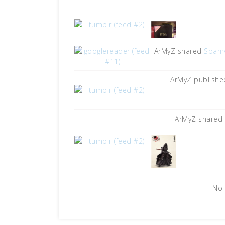
ArMyZ shared
Spamv
ArMyZ publish
ArMyZ shared
No 