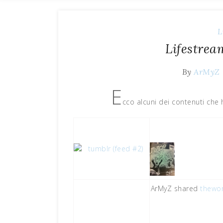
L
Lifestrea
By
ArMyZ
E
cco alcuni dei contenuti che
ArMyZ shared
thewor