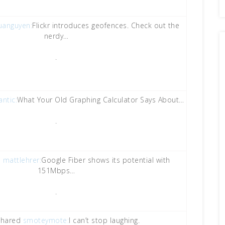
uanguyen:
Flickr introduces geofences. Check out the
nerdy…
.
antic:
What Your Old Graphing Calculator Says About…
.
d
mattlehrer:
Google Fiber shows its potential with
151Mbps…
.
shared
smoteymote:
I can’t stop laughing.