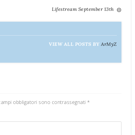
Lifestream September 13th
VIEW ALL POSTS BY
ArMyZ
campi obbligatori sono contrassegnati
*