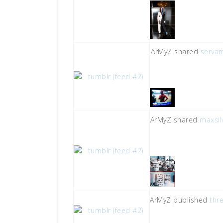
ArMyZ shared
serva
ArMyZ shared
maxsilv
ArMyZ published
thr