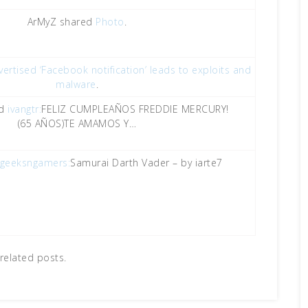
ArMyZ shared
Photo
.
ertised ‘Facebook notification’ leads to exploits and
malware
.
ed
ivangtr:
FELIZ CUMPLEAÑOS FREDDIE MERCURY!
(65 AÑOS)TE AMAMOS Y…
geeksngamers:
Samurai Darth Vader – by iarte7
related posts.