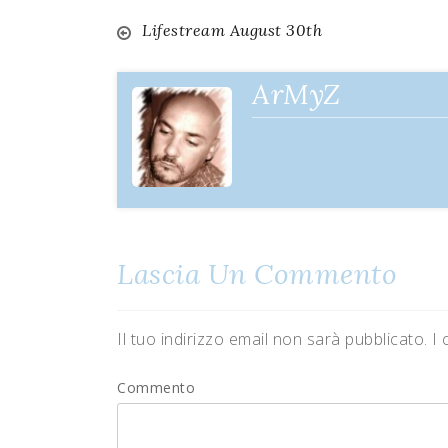
Lifestream August 30th
Navigazione
articoli
ArMyZ
Lascia Un Commento
Il tuo indirizzo email non sarà pubblicato.
I 
Commento