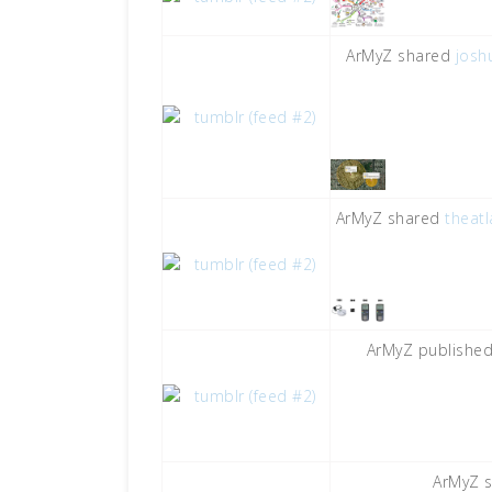
ArMyZ shared
josh
ArMyZ shared
theatl
ArMyZ publishe
ArMyZ 