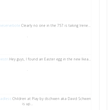
meservebote:
Clearly no one in the 757 is taking Irene…
.
estri:
Hey guys, I found an Easter egg in the new Ikea…
.
eadless:
Children at Play by dschwen aka David Schwen
is up…