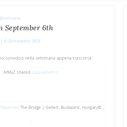
ifestream
m September 6th
6 Settembre 2011
 ho convidiso nella settimana appena trascorsa:
ArMyZ shared
zuppadivetro:
ldwelivein:
The Bridge | Gellert, Budapest, Hungary©…
.