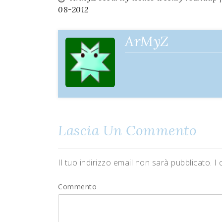
Navigazione
08-2012
articoli
ArMyZ
Lascia Un Commento
Il tuo indirizzo email non sarà pubblicato.
I 
Commento