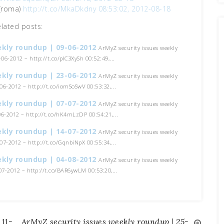
 (roma)
http://t.co/MkaDkdny
08:53:02, 2012-08-18
elated posts:
ekly roundup | 09-06-2012
ArMyZ security issues weekly
06-2012 – http://t.co/pIC3XySh 00:52:49,...
ekly roundup | 23-06-2012
ArMyZ security issues weekly
6-2012 – http://t.co/iomSoSwV 00:53:32,...
ekly roundup | 07-07-2012
ArMyZ security issues weekly
6-2012 – http://t.co/hK4mLzDP 00:54:21,...
ekly roundup | 14-07-2012
ArMyZ security issues weekly
7-2012 – http://t.co/GqnbiNpX 00:55:34,...
ekly roundup | 04-08-2012
ArMyZ security issues weekly
7-2012 – http://t.co/BAR6ywLM 00:53:20,...
 11-
ArMyZ security issues weekly roundup | 25-