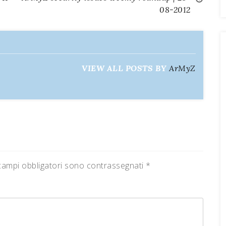
08-2012
VIEW ALL POSTS BY
ArMyZ
campi obbligatori sono contrassegnati
*