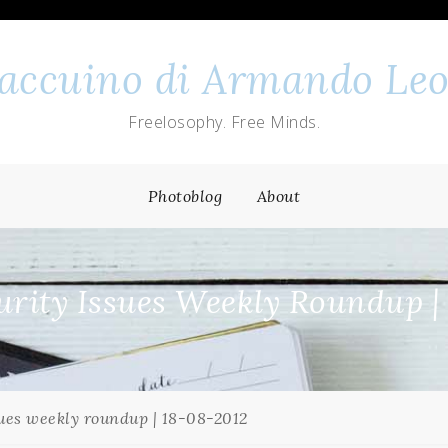
 taccuino di Armando Leo
Freelosophy. Free Minds.
Photoblog
About
rity Issues Weekly Roundup |
ues weekly roundup | 18-08-2012