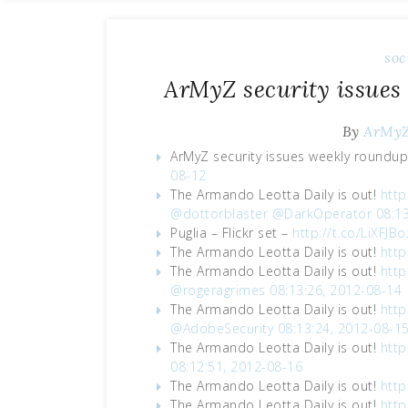
soc
ArMyZ security issues
By
ArMy
ArMyZ security issues weekly roundu
08-12
The Armando Leotta Daily is out!
http
@dottorblaster
@DarkOperator
08:1
Puglia – Flickr set –
http://t.co/LiXFJBo
The Armando Leotta Daily is out!
http
The Armando Leotta Daily is out!
http
@rogeragrimes
08:13:26, 2012-08-14
The Armando Leotta Daily is out!
http
@AdobeSecurity
08:13:24, 2012-08-1
The Armando Leotta Daily is out!
http
08:12:51, 2012-08-16
The Armando Leotta Daily is out!
http
The Armando Leotta Daily is out!
http