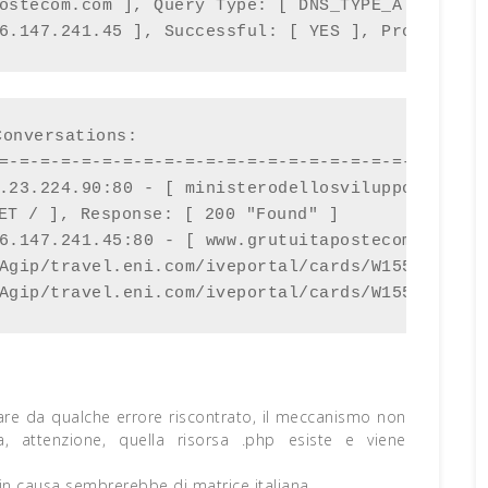
ostecom.com ], Query Type: [ DNS_TYPE_A ],

6.147.241.45 ], Successful: [ YES ], Protocol: 
onversations:

=-=-=-=-=-=-=-=-=-=-=-=-=-=-=-=-=-=-=-=-=-=-=-=-
.23.224.90:80 - [ ministerodellosviluppoeconomic
ET / ], Response: [ 200 "Found" ]

6.147.241.45:80 - [ www.grutuitapostecom.com ]

Agip/travel.eni.com/iveportal/cards/W155.PKG_RI
Agip/travel.eni.com/iveportal/cards/W155.PKG_RI
icare da qualche errore riscontrato, il meccanismo non
 attenzione, quella risorsa .php esiste e viene
in causa sembrerebbe di matrice italiana.