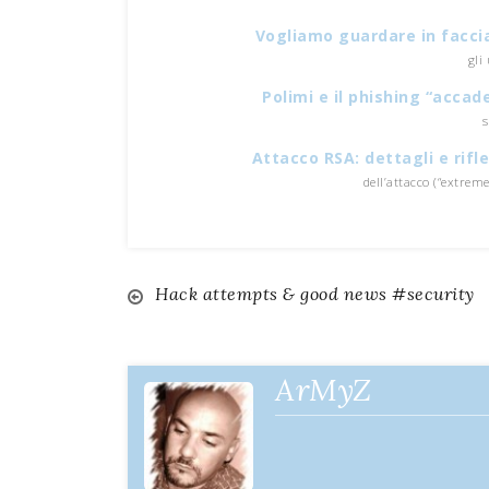
Vogliamo guardare in facc
gli
Polimi e il phishing “accad
s
Attacco RSA: dettagli e rif
dell’attacco (“extreme
Hack attempts & good news #security
Navigazione
articoli
ArMyZ