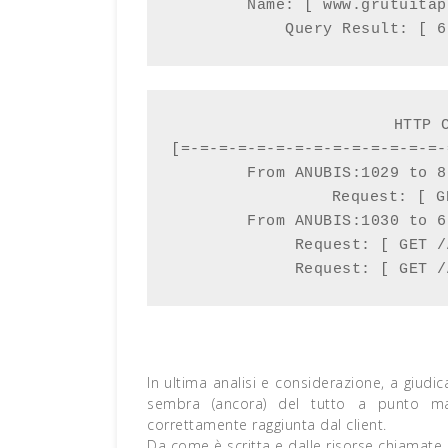
        Name: [ www.grutuitap
            Query Result: [ 6
HTTP C
[=-=-=-=-=-=-=-=-=-=-=-=-=-=-
        From ANUBIS:1029 to 8
             Request: [ G
        From ANUBIS:1030 to 6
             Request: [ GET /
             Request: [ GET /
In ultima analisi e considerazione, a giud
sembra (ancora) del tutto a punto ma,
correttamente raggiunta dal client.
Da come è scritta e dalle risorse chiamate 