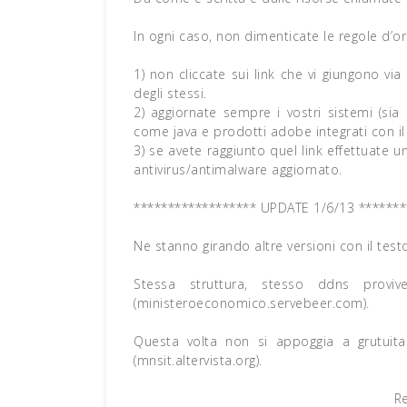
In ogni caso, non dimenticate le regole d’or
1) non cliccate sui link che vi giungono vi
degli stessi.
2) aggiornate sempre i vostri sistemi (sia
come java e prodotti adobe integrati con il 
3) se avete raggiunto quel link effettuate 
antivirus/antimalware aggiornato.
****************** UPDATE 1/6/13 *******
Ne stanno girando altre versioni con il test
Stessa struttura, stesso ddns proviv
(ministeroeconomico.servebeer.com).
Questa volta non si appoggia a grutuit
(mnsit.altervista.org).
R