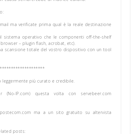
o:
a mail ma verificate prima qual è la reale destinazione
 il sistema operativo che le componenti off-the-shelf
browser – plugin flash, acrobat, etc).
una scansione totale del vostro dispositivo con un tool
********************
o leggermente più curato e credibile.
er (No-IP.com) questa volta con servebeer.com
apostecom.com ma a un sito gratuito su altervista
elated posts: