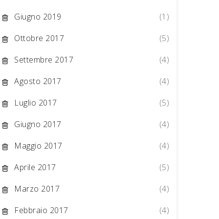
[ udp ]
Giugno 2019
(1)
Ottobre 2017
(5)
Settembre 2017
(4)
=]

Agosto 2017
(4)
o.myvnc.com ]

Luglio 2017
(5)
CONLINE.show_pageNL22.php ], Response: [ 200 "OK
Giugno 2017
(4)
CONLINE.show_pageNL2_files/offerta.css ], Respo
Maggio 2017
(4)
Aprile 2017
(5)
Marzo 2017
(4)
Febbraio 2017
(4)