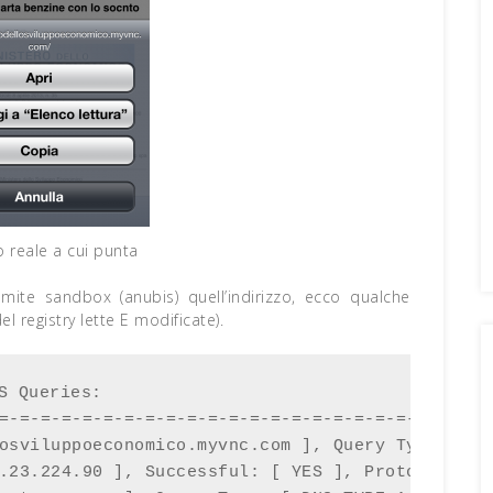
o reale a cui punta
ramite sandbox (anubis) quell’indirizzo, ecco qualche
del registry lette E modificate).
S Queries:

=-=-=-=-=-=-=-=-=-=-=-=-=-=-=-=-=-=-=-=-=-=-=-=-
osviluppoeconomico.myvnc.com ], Query Type: [ DN
.23.224.90 ], Successful: [ YES ], Protocol: [ u