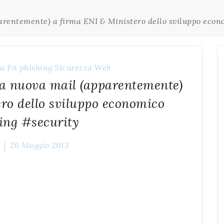
parentemente) a firma ENI & Ministero dello sviluppo eco
ca
PA
phishing
Sicurezza
Web
la nuova mail (apparentemente)
ro dello sviluppo economico
ing #security
26 Maggio 2013