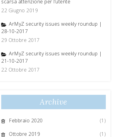
scarsa attenzione per l’utente
22 Giugno 2019
ArMyZ security issues weekly roundup |
28-10-2017
29 Ottobre 2017
ArMyZ security issues weekly roundup |
21-10-2017
22 Ottobre 2017
Archive
=]

Febbraio 2020
(1)
S_TYPE_A ],

dp ]

Ottobre 2019
(1)