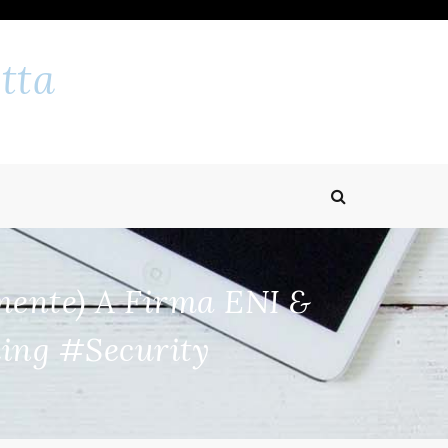
tta
mente) A Firma ENI &
hing #security