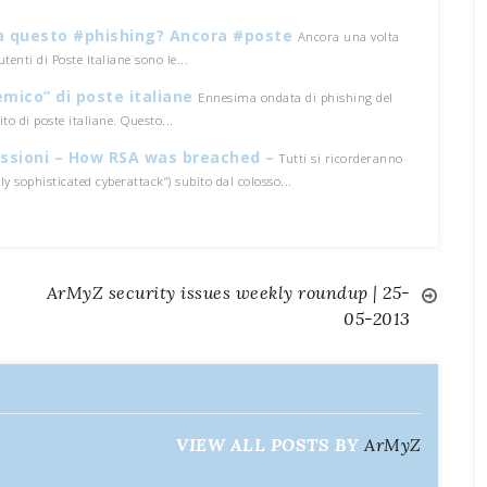
ia questo #phishing? Ancora #poste
Ancora una volta
 utenti di Poste Italiane sono le...
emico” di poste italiane
Ennesima ondata di phishing del
ito di poste italiane. Questo...
lessioni – How RSA was breached –
Tutti si ricorderanno
ly sophisticated cyberattack“) subito dal colosso...
ArMyZ security issues weekly roundup | 25-
05-2013
VIEW ALL POSTS BY
ArMyZ