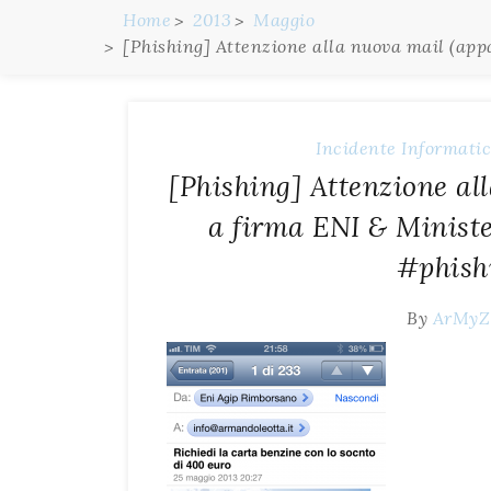
Home
2013
Maggio
[Phishing] Attenzione alla nuova mail (ap
Incidente
Informati
[Phishing] Attenzione al
a firma ENI & Ministe
#phish
By
ArMyZ