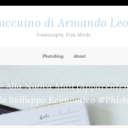
 taccuino di Armando Leo
Freelosophy. Free Minds.
Photoblog
About
ne Alla Nuova Mail (apparente
lo Sviluppo Economico #phis