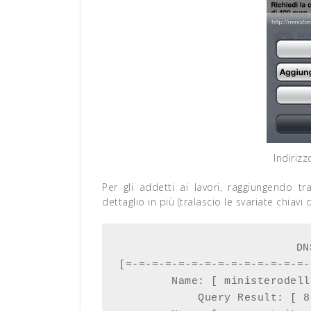
Indirizz
Per gli addetti ai lavori, raggiungendo t
dettaglio in più (tralascio le svariate chiavi 
DN
[=-=-=-=-=-=-=-=-=-=-=-=-=-=-
        Name: [ ministerodell
            Query Result: [ 8