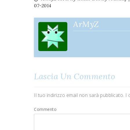
Navigazione
07-2014
articoli
ArMyZ
Lascia Un Commento
Il tuo indirizzo email non sarà pubblicato.
I 
Commento