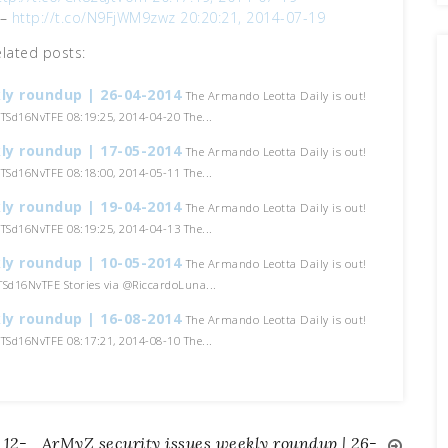
 –
http://t.co/N9FjWM9zwz
20:20:21, 2014-07-19
elated posts:
ly roundup | 26-04-2014
The Armando Leotta Daily is out!
o/TSd16NvTFE 08:19:25, 2014-04-20 The...
ly roundup | 17-05-2014
The Armando Leotta Daily is out!
o/TSd16NvTFE 08:18:00, 2014-05-11 The...
ly roundup | 19-04-2014
The Armando Leotta Daily is out!
o/TSd16NvTFE 08:19:25, 2014-04-13 The...
ly roundup | 10-05-2014
The Armando Leotta Daily is out!
/TSd16NvTFE Stories via @RiccardoLuna...
ly roundup | 16-08-2014
The Armando Leotta Daily is out!
o/TSd16NvTFE 08:17:21, 2014-08-10 The...
 12-
ArMyZ security issues weekly roundup | 26-