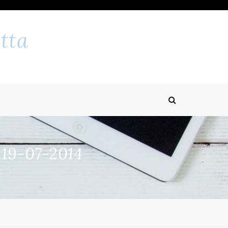
tta
 19-07-2014