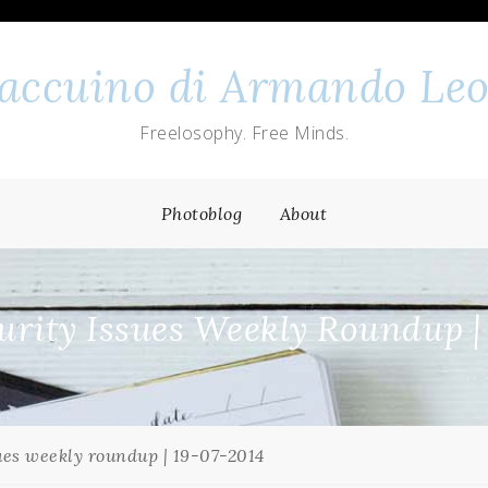
 taccuino di Armando Leo
Freelosophy. Free Minds.
Photoblog
About
rity Issues Weekly Roundup |
ues weekly roundup | 19-07-2014