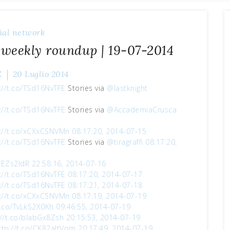
ial network
 weekly roundup | 19-07-2014
Z
20 Luglio 2014
://t.co/TSd16NvTFE
Stories via
@lastknight
://t.co/TSd16NvTFE
Stories via
@AccademiaCrusca
://t.co/xCXxCSNVMn
08:17:20, 2014-07-15
://t.co/TSd16NvTFE
Stories via
@tiragraffi
08:17:20,
szEZs2IdR
22:58:16, 2014-07-16
://t.co/TSd16NvTFE
08:17:20, 2014-07-17
://t.co/TSd16NvTFE
08:17:21, 2014-07-18
://t.co/xCXxCSNVMn
08:17:19, 2014-07-19
t.co/TvLkS2X0Kh
09:46:55, 2014-07-19
://t.co/bIabGx8Zsh
20:15:53, 2014-07-19
ttp://t.co/CK82aJtVom
20:17:49, 2014-07-19