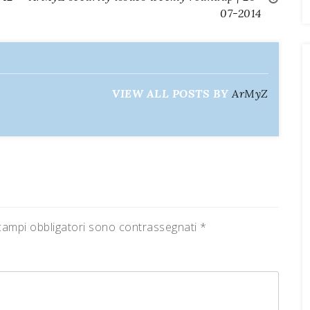
07-2014
VIEW ALL POSTS BY
ArMyZ
campi obbligatori sono contrassegnati
*