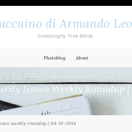
 taccuino di Armando Leo
Freelosophy. Free Minds.
Photoblog
About
rity Issues Weekly Roundup |
sues weekly roundup | 04-10-2014