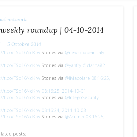
ial network
 weekly roundup | 04-10-2014
Z
5 Ottobre 2014
://t.co/TSd16NdKrw
Stories via
@newsmadeinitaly
://t.co/TSd16NdKrw
Stories via
@yanfry
@clarita82
://t.co/TSd16NdKrw
Stories via
@liviacolare
08:16:25,
://t.co/TSd16NdKrw
08:16:25, 2014-10-01
://t.co/TSd16NdKrw
Stories via
@IntegoSecurity
://t.co/TSd16NdKrw
08:16:24, 2014-10-03
://t.co/TSd16NdKrw
Stories via
@Acumin
08:16:25,
elated posts: