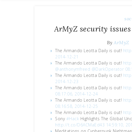
soc
ArMyZ security issues
By
ArMyZ
The Armando Leotta Daily is out!
http
2014-12-21
The Armando Leotta Daily is out!
http
@anthonymfreed
@DarkOperator
08:
The Armando Leotta Daily is out!
http
2014-12-23
The Armando Leotta Daily is out!
http
08:17:06, 2014-12-24
The Armando Leotta Daily is out!
http
08:16:58, 2014-12-25
The Armando Leotta Daily is out!
http
Sony
#Hack
Highlights The Global Un
http://t.co/D6ACMaEd43
14:59:10, 20
Meditations on Cypherpunk Nightma