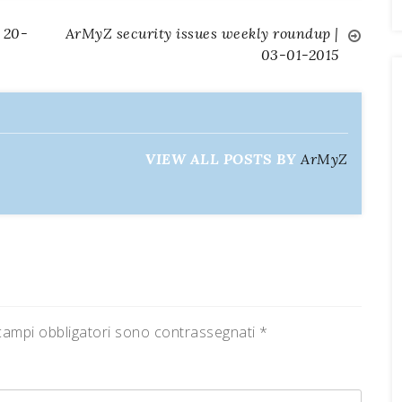
 20-
ArMyZ security issues weekly roundup |
03-01-2015
VIEW ALL POSTS BY
ArMyZ
campi obbligatori sono contrassegnati
*