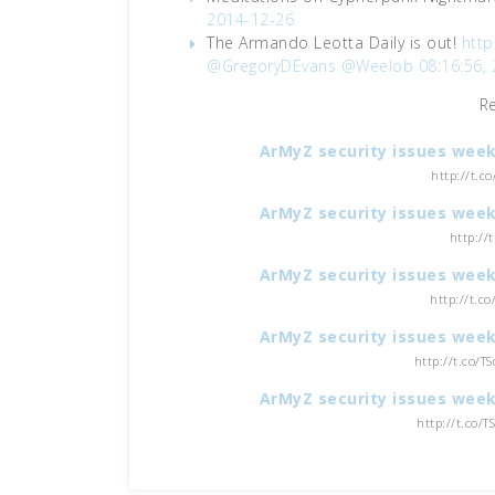
2014-12-26
The Armando Leotta Daily is out!
http
@GregoryDEvans
@Weelob
08:16:56,
R
ArMyZ security issues week
http://t.c
ArMyZ security issues week
http://
ArMyZ security issues week
http://t.c
ArMyZ security issues week
http://t.co/T
ArMyZ security issues week
http://t.co/