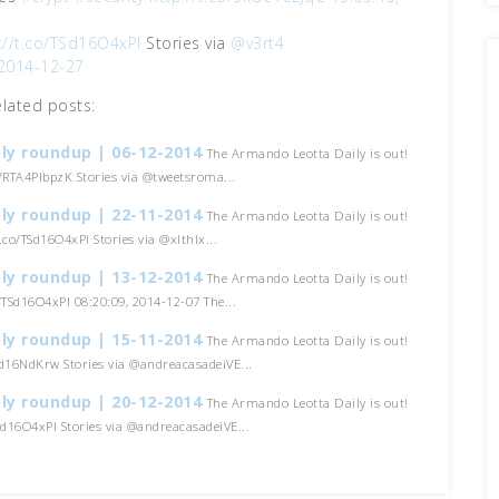
://t.co/TSd16O4xPI
Stories via
@v3rt4
 2014-12-27
elated posts:
ly roundup | 06-12-2014
The Armando Leotta Daily is out!
o/RTA4PlbpzK Stories via @tweetsroma...
ly roundup | 22-11-2014
The Armando Leotta Daily is out!
t.co/TSd16O4xPI Stories via @xlthlx...
ly roundup | 13-12-2014
The Armando Leotta Daily is out!
o/TSd16O4xPI 08:20:09, 2014-12-07 The...
ly roundup | 15-11-2014
The Armando Leotta Daily is out!
Sd16NdKrw Stories via @andreacasadeiVE...
ly roundup | 20-12-2014
The Armando Leotta Daily is out!
TSd16O4xPI Stories via @andreacasadeiVE...