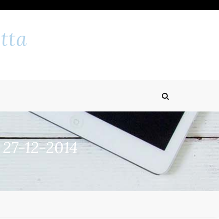
tta
 27-12-2014