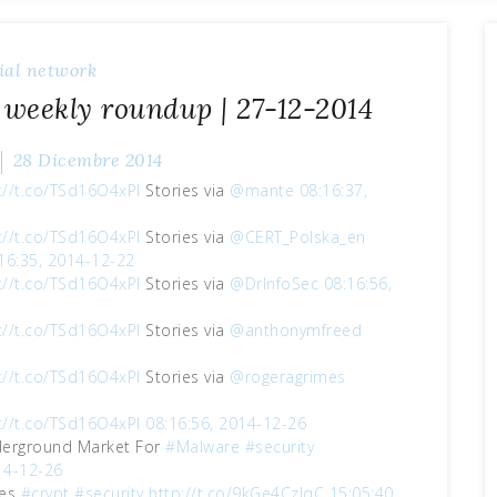
ial network
 weekly roundup | 27-12-2014
28 Dicembre 2014
://t.co/TSd16O4xPI
Stories via
@mante
08:16:37,
://t.co/TSd16O4xPI
Stories via
@CERT_Polska_en
16:35, 2014-12-22
://t.co/TSd16O4xPI
Stories via
@DrInfoSec
08:16:56,
://t.co/TSd16O4xPI
Stories via
@anthonymfreed
://t.co/TSd16O4xPI
Stories via
@rogeragrimes
://t.co/TSd16O4xPI
08:16:56, 2014-12-26
derground Market For
#Malware
#security
14-12-26
res
#crypt
#security
http://t.co/9kGe4CzJqC
15:05:40,