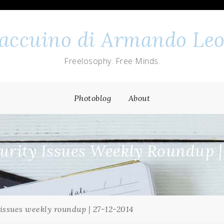
 taccuino di Armando Leo
Freelosophy. Free Minds.
Photoblog
About
rity Issues Weekly Roundup |
issues weekly roundup | 27-12-2014