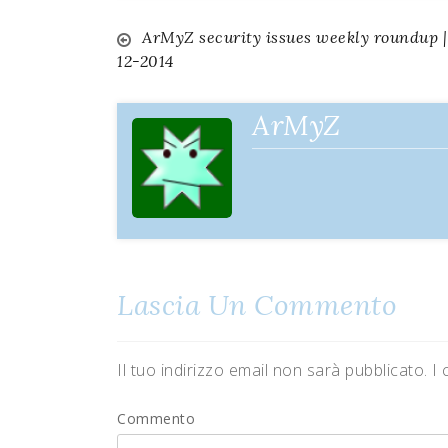
ArMyZ security issues weekly roundup |
Navigazione
12-2014
articoli
ArMyZ
Lascia Un Commento
Il tuo indirizzo email non sarà pubblicato.
I 
Commento