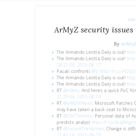
soc
ArMyZ security issues
By
ArMy
The Armando Leotta Daily is out!
http
The Armando Leotta Daily is out!
http
08:21:09, 2015-08-17
Pacati confronti
#fb
http://t.co/HDQ
The Armando Leotta Daily is out!
http
The Armando Leotta Daily is out!
http
RT
@h0wlu
: And heres a quick PoC fo
21:29:44, 2015-08-19
RT
@eWEEKNews
: Microsoft Patches C
may have taken a back seat to Micr
RT
@CBCToronto
: Personal data of A
predicts analyst
http://t.co/0sqJRKgx
RT
@SecureTheHuman
: Change is diff
21:42:14, 2015-08-19