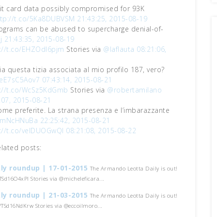
it card data possibly compromised for 93K
ttp://t.co/5Ka8DUBVSM
21:43:25, 2015-08-19
grams can be abused to supercharge denial-of-
j
21:43:35, 2015-08-19
://t.co/EHZOdI6pjm
Stories via
@laflauta
08:21:06,
ia questa tizia associata al mio profilo 187, vero?
o/eE7sC5Aov7
07:43:14, 2015-08-21
p://t.co/WcSz5KdGmb
Stories via
@robertamilano
:07, 2015-08-21
come preferite. La strana presenza e l’imbarazzante
q5mNcHNuBa
22:25:42, 2015-08-21
://t.co/velDUOGwQl
08:21:08, 2015-08-22
elated posts:
ly roundup | 17-01-2015
The Armando Leotta Daily is out!
/TSd16O4xPI Stories via @micheleficara...
ly roundup | 21-03-2015
The Armando Leotta Daily is out!
o/TSd16NdKrw Stories via @eccoilmoro...