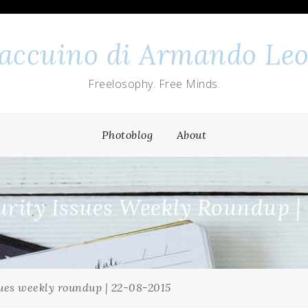
 taccuino di Armando Leo
Freelosophy. Free Minds.
Photoblog
About
rity Issues Weekly Roundup |
ues weekly roundup | 22-08-2015