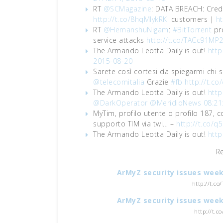
RT
@SCMagazine
: DATA BREACH: Cred
http://t.co/8hqMIykRKI
customers |
h
RT
@HemanshuNigam
:
#BitTorrent
pro
service attacks
http://t.co/TACc91MP2
The Armando Leotta Daily is out!
http
2015-08-20
Sarete così cortesi da spiegarmi chi s
@telecomitalia
Grazie
#fb
http://t.c
The Armando Leotta Daily is out!
htt
@DarkOperator
@MeridioNews
08:21
MyTim, profilo utente o profilo 187, 
supporto TIM via twi… –
http://t.co/
The Armando Leotta Daily is out!
http
R
ArMyZ security issues week
http://t.co
ArMyZ security issues week
http://t.c