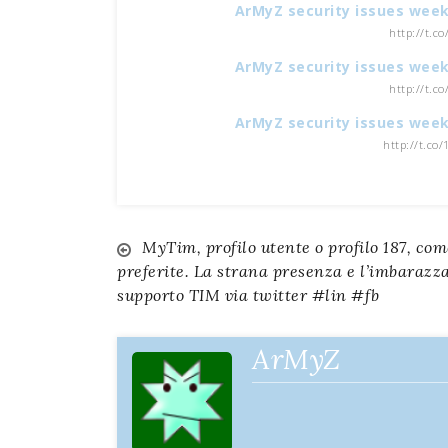
ArMyZ security issues week
http://t.c
ArMyZ security issues week
http://t.c
ArMyZ security issues week
http://t.co
MyTim, profilo utente o profilo 187, com
Navigazione
preferite. La strana presenza e l’imbarazz
supporto TIM via twitter #lin #fb
articoli
ArMyZ