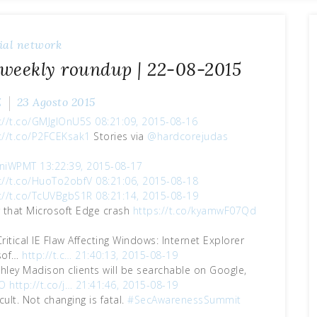
ial network
 weekly roundup | 22-08-2015
Z
23 Agosto 2015
://t.co/GMJgIOnU5S
08:21:09, 2015-08-16
://t.co/P2FCEKsak1
Stories via
@hardcorejudas
UniWPMT
13:22:39, 2015-08-17
://t.co/HuoTo2obfV
08:21:06, 2015-08-18
://t.co/TcUVBgbS1R
08:21:14, 2015-08-19
r that Microsoft Edge crash
https://t.co/kyamwF07Qd
ritical IE Flaw Affecting Windows: Internet Explorer
osof…
http://t.c…
21:40:13, 2015-08-19
shley Madison clients will be searchable on Google,
cO
http://t.co/j…
21:41:46, 2015-08-19
icult. Not changing is fatal.
#SecAwarenessSummit