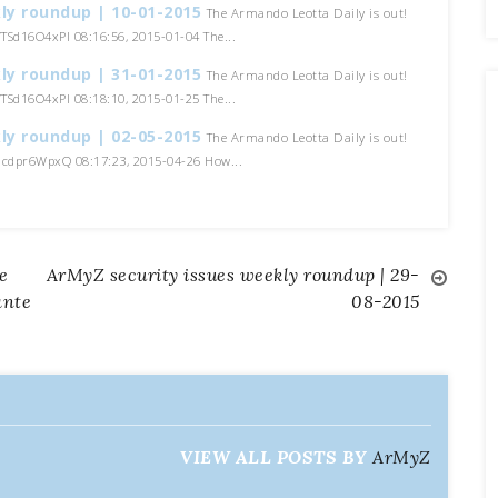
ly roundup | 10-01-2015
The Armando Leotta Daily is out!
o/TSd16O4xPI 08:16:56, 2015-01-04 The...
ly roundup | 31-01-2015
The Armando Leotta Daily is out!
o/TSd16O4xPI 08:18:10, 2015-01-25 The...
ly roundup | 02-05-2015
The Armando Leotta Daily is out!
/1cdpr6WpxQ 08:17:23, 2015-04-26 How...
e
ArMyZ security issues weekly roundup | 29-
ante
08-2015
VIEW ALL POSTS BY
ArMyZ