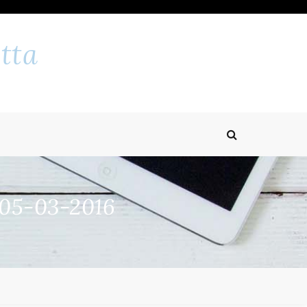
tta
 05-03-2016