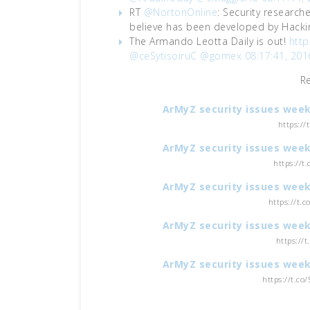
RT
@NortonOnline
: Security research
believe has been developed by Hack
The Armando Leotta Daily is out!
http
@ceSytisoiruC
@gomex
08:17:41, 201
R
ArMyZ security issues week
https://
ArMyZ security issues week
https://t
ArMyZ security issues week
https://t.
ArMyZ security issues week
https://
ArMyZ security issues week
https://t.co