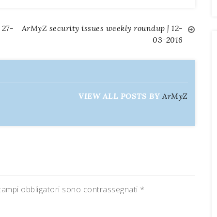
 27-
ArMyZ security issues weekly roundup | 12-
03-2016
VIEW ALL POSTS BY
ArMyZ
campi obbligatori sono contrassegnati
*