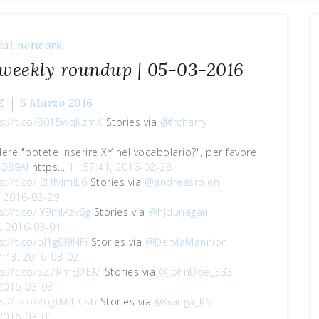
ial network
 weekly roundup | 05-03-2016
Z
6 Marzo 2016
s://t.co/8015wqKzmX
Stories via
@frcharry
dere "potete inserire XY nel vocabolario?", per favore
EQ89Al
https…
11:57:41, 2016-02-28
s://t.co/J2HfvJmiL6
Stories via
@andreasrolen
, 2016-02-29
s://t.co/IY9mIAzv6g
Stories via
@hjdunagan
, 2016-03-01
s://t.co/bJ1g6l9NFi
Stories via
@DervlaMannion
7:43, 2016-03-02
s://t.co/SZ7RmEJXEM
Stories via
@JohnDoe_333
 2016-03-03
s://t.co/PogtM4tCsb
Stories via
@Ganga_KS
 2016-03-04