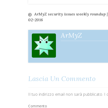
ArMyZ security issues weekly roundup |
Navigazione
02-2016
articoli
ArMyZ
Lascia Un Commento
Il tuo indirizzo email non sarà pubblicato.
I 
Commento