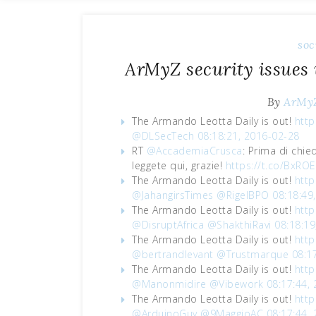
soc
ArMyZ security issues
By
ArMy
The Armando Leotta Daily is out!
http
@DLSecTech
08:18:21, 2016-02-28
RT
@AccademiaCrusca
: Prima di chie
leggete qui, grazie!
https://t.co/BxRO
The Armando Leotta Daily is out!
http
@JahangirsTimes
@RigelBPO
08:18:49
The Armando Leotta Daily is out!
http
@DisruptAfrica
@ShakthiRavi
08:18:19
The Armando Leotta Daily is out!
http
@bertrandlevant
@Trustmarque
08:1
The Armando Leotta Daily is out!
http
@Manonmidire
@Vibework
08:17:44,
The Armando Leotta Daily is out!
http
@ArduinoGuy
@9MaggioAC
08:17:44,