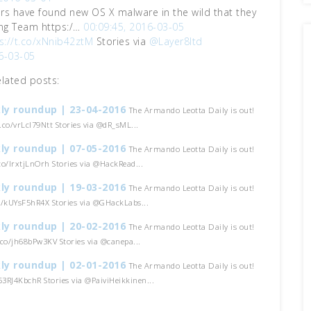
ers have found new OS X malware in the wild that they
ing Team https:/…
00:09:45, 2016-03-05
s://t.co/xNnib42ztM
Stories via
@Layer8ltd
6-03-05
elated posts:
ly roundup | 23-04-2016
The Armando Leotta Daily is out!
t.co/vrLcI79Ntt Stories via @dR_sML...
ly roundup | 07-05-2016
The Armando Leotta Daily is out!
.co/lrxtjLnOrh Stories via @HackRead...
ly roundup | 19-03-2016
The Armando Leotta Daily is out!
co/kUYsF5hR4X Stories via @GHackLabs...
ly roundup | 20-02-2016
The Armando Leotta Daily is out!
t.co/jh68bPw3KV Stories via @canepa...
ly roundup | 02-01-2016
The Armando Leotta Daily is out!
/53RJ4KbchR Stories via @PaiviHeikkinen...