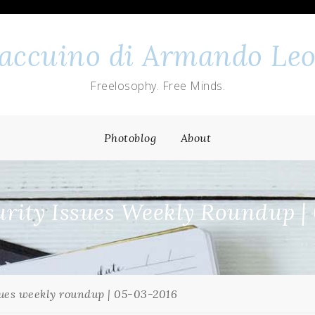
 taccuino di Armando Leo
Freelosophy. Free Minds.
Photoblog
About
rity Issues Weekly Roundup |
ues weekly roundup | 05-03-2016