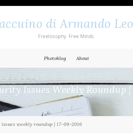
 taccuino di Armando Leo
Freelosophy. Free Minds.
Photoblog
About
rity Issues Weekly Roundup |
 issues weekly roundup | 17-09-2016