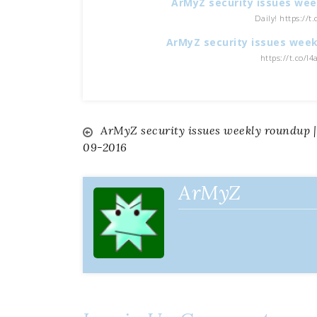
ArMyZ security issues wee
Daily! https://
ArMyZ security issues week
https://t.co/l
ArMyZ security issues weekly roundup |
Navigazione
09-2016
articoli
ArMyZ