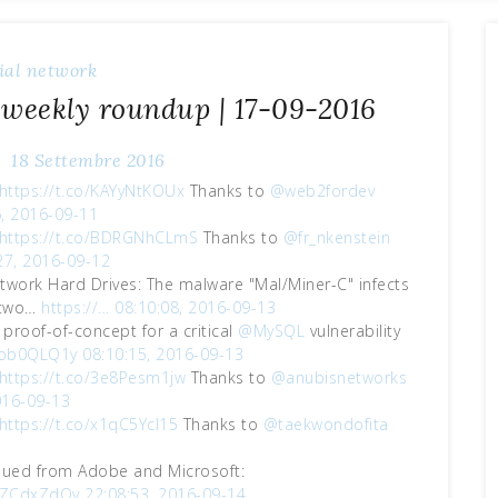
ial network
 weekly roundup | 17-09-2016
18 Settembre 2016
https://t.co/KAYyNtKOUx
Thanks to
@web2fordev
6, 2016-09-11
https://t.co/BDRGNhCLmS
Thanks to
@fr_nkenstein
27, 2016-09-12
etwork Hard Drives: The malware "Mal/Miner-C" infects
etwo…
https://…
08:10:08, 2016-09-13
d proof-of-concept for a critical
@MySQL
vulnerability
4Yob0QLQ1y
08:10:15, 2016-09-13
https://t.co/3e8Pesm1jw
Thanks to
@anubisnetworks
016-09-13
https://t.co/x1qC5YcI15
Thanks to
@taekwondofita
Issued from Adobe and Microsoft:
BdZCdxZdOv
22:08:53, 2016-09-14