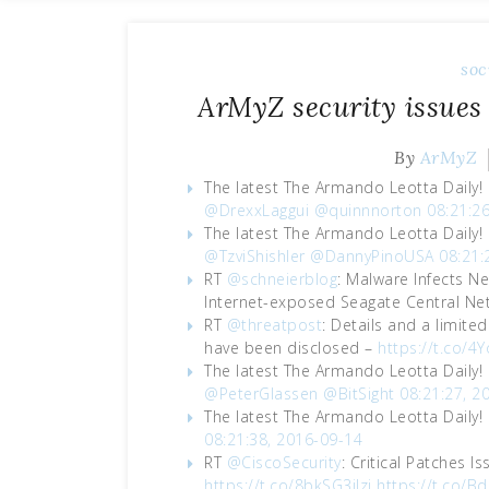
soc
ArMyZ security issues
By
ArMyZ
The latest The Armando Leotta Daily!
@DrexxLaggui
@quinnnorton
08:21:2
The latest The Armando Leotta Daily!
@TzviShishler
@DannyPinoUSA
08:21:
RT
@schneierblog
: Malware Infects N
Internet-exposed Seagate Central N
RT
@threatpost
: Details and a limite
have been disclosed –
https://t.co/
The latest The Armando Leotta Daily!
@PeterGlassen
@BitSight
08:21:27, 2
The latest The Armando Leotta Daily!
08:21:38, 2016-09-14
RT
@CiscoSecurity
: Critical Patches 
https://t.co/8bkSG3jIzj
https://t.co/