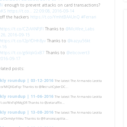
MV
enough to prevent attacks on card transactions?
xKS
https://t.co…
22:09:08, 2016-09-14
 off the hackers
https://t.co/YmhtBAAUnQ
#Ferrari
https://t.co/CZiAANPJFI
Thanks to
@McAfee_Labs
:26, 2016-09-15
https://t.co/l2pYDHh8yv
Thanks to
@kazyu56kt
9-16
https://t.co/g6ilqkGxB7
Thanks to
@ebcovert3
2016-09-17
elated posts:
kly roundup | 03-12-2016
The latest The Armando Leotta
t.co/MIQIIGeFqz Thanks to @RecruitCyberDC...
kly roundup | 11-06-2016
The latest The Armando Leotta
//t.co/WxFq9Mqj0R Thanks to @zetaraffix...
kly roundup | 13-08-2016
The latest The Armando Leotta
t.co/OvmdyrhVeu Thanks to @francescapitta...