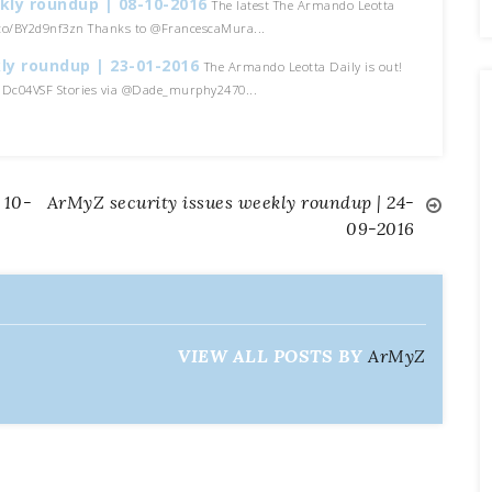
kly roundup | 08-10-2016
The latest The Armando Leotta
t.co/BY2d9nf3zn Thanks to @FrancescaMura...
ly roundup | 23-01-2016
The Armando Leotta Daily is out!
4aDc04VSF Stories via @Dade_murphy2470...
 10-
ArMyZ security issues weekly roundup | 24-
09-2016
VIEW ALL POSTS BY
ArMyZ