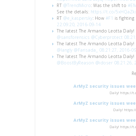
RT
@TrendMicro
: Was the shift to
#E
See the details:
https://t.co/5xHQaZk
RT
@e_kaspersky
: How
#F1
is fighting
22:09:20, 2016-09-14
The latest The Armando Leotta Daily!
@sansforensics
@Cyberprotect
08:21
The latest The Armando Leotta Daily!
@langly
@Farisada_
08:21:27, 2016-0
The latest The Armando Leotta Daily!
@BoostByReason
@idoser
08:21:26, 
R
ArMyZ security issues wee
Daily! https://
ArMyZ security issues wee
Daily! https:
ArMyZ security issues wee
Daily! https://