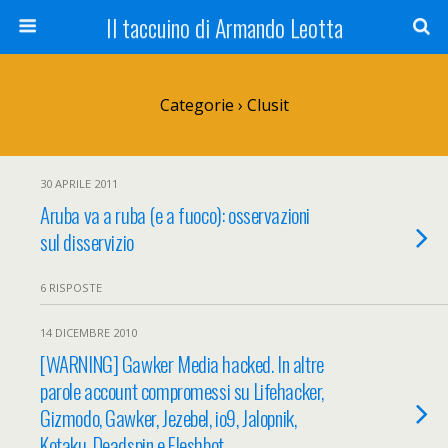
Il taccuino di Armando Leotta
Categorie ›
Clusit
30 APRILE 2011
Aruba va a ruba (e a fuoco): osservazioni
sul disservizio
6 RISPOSTE
14 DICEMBRE 2010
[WARNING] Gawker Media hacked. In altre
parole account compromessi su Lifehacker,
Gizmodo, Gawker, Jezebel, io9, Jalopnik,
Kotaku, Deadspin e Fleshbot