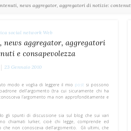
ontenuti, news aggregator, aggregatori di notizie: contenu
ica
social network
Web
, news aggregator, aggregatori
tenuti e consapevolezza
23 Gennaio 2010
uto modo e voglia di leggere il mio
post
si possono
 padrone dell’argomento (tra cui sicuramente chi ha
chi conosceva l’argomento ma non approfonditamente e
 gli spunti di discussione sia sul blog che sui vari
ono chiamati lurker, cioè chi legge, comprende ed
 che non conosceva dell’argomento. Gli ultimi, che