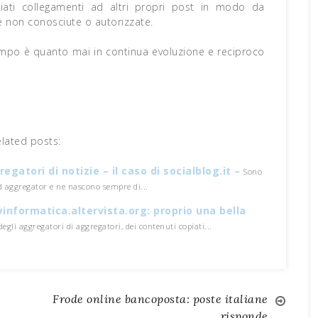
riati collegamenti ad altri propri post in modo da
se non conosciute o autorizzate.
mpo è quanto mai in continua evoluzione e reciproco
elated posts:
egatori di notizie – il caso di socialblog.it –
Sono
ed aggregator e ne nascono sempre di...
informatica.altervista.org: proprio una bella
egli aggregatori di aggregatori, dei contenuti copiati...
Frode online bancoposta: poste italiane
risponde