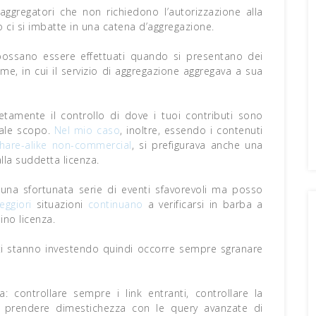
ggregatori che non richiedono l’autorizzazione alla
 ci si imbatte in una catena d’aggregazione.
 possano essere effettuati quando si presentano dei
e, in cui il servizio di aggregazione aggregava a sua
letamente il controllo di dove i tuoi contributi sono
uale scopo.
Nel mio caso
, inoltre, essendo i contenuti
are-alike non-commercial
, si prefigurava anche una
lla suddetta licenza.
i una sfortunata serie di eventi sfavorevoli ma posso
eggiori
situazioni
continuano
a verificarsi in barba a
ino licenza.
i stanno investendo quindi occorre sempre sgranare
: controllare sempre i link entranti, controllare la
ie, prendere dimestichezza con le query avanzate di