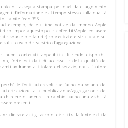
un ruolo di rassegna stampa per quel dato argomento
orgenti d’informazione e al tempo stesso sulla qualità
tito tramite feed RSS.
, ad esempio, delle ultime notizie dal mondo Apple
tetico importaquestoipoteticofeed.it/Apple ed avere
nte sparse per la rete) concentrate e strutturate sul
e sul sito web del servizio d’aggregazione.
 buoni contenuti, appetibili e li rendo disponibili
ltimo, forte dei dati di accesso e della qualità dei
roventi andranno al titolare del servizio, non all’autore
i perchè le fonti autorevoli che fanno da volano del
autorizzazione alla pubblicazione/aggregazione dei
a chiedere di aderire. In cambio hanno una visibilità
 essere presenti.
 lineare visti gli accordi diretti tra la fonte e chi la