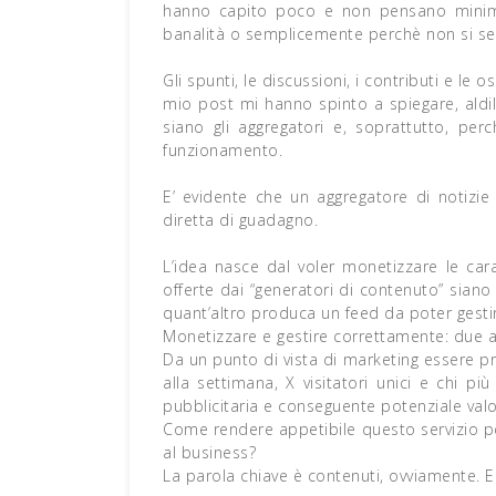
hanno capito poco e non pensano minimam
banalità o semplicemente perchè non si sen
Gli spunti, le discussioni, i contributi e le 
mio post mi hanno spinto a spiegare, aldil
siano gli aggregatori e, soprattutto, perc
funzionamento.
E’ evidente che un aggregatore di notiz
diretta di guadagno.
L’idea nasce dal voler monetizzare le car
offerte dai “generatori di contenuto” siano 
quant’altro produca un feed da poter gesti
Monetizzare e gestire correttamente: due a
Da un punto di vista di marketing essere pro
alla settimana, X visitatori unici e chi p
pubblicitaria e conseguente potenziale va
Come rendere appetibile questo servizio per r
al business?
La parola chiave è contenuti, ovviamente. E