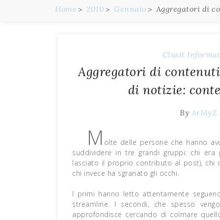
Home
2010
Gennaio
Aggregatori di c
Clusit
Informat
Aggregatori di contenuti
di notizie: con
By
ArMyZ
M
olte delle persone che hanno av
suddividere in tre grandi gruppi: chi era
lasciato il proprio contributo al post), 
chi invece ha sgranato gli occhi.
I primi hanno letto attentamente seguendo
streamline. I secondi, che spesso veng
approfondisce cercando di colmare quello