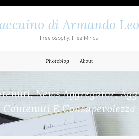
 taccuino di Armando Leo
Freelosophy. Free Minds.
Photoblog
About
tenuti, News Aggregator, Aggr
Contenuti E Consapevolezza