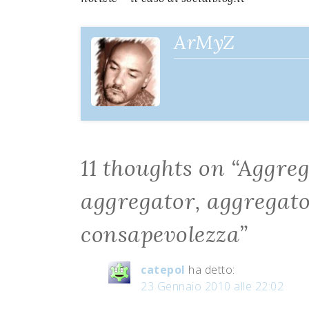
articoli
ArMyZ
11 thoughts on “
Aggreg
aggregator, aggregator
consapevolezza
”
catepol
ha detto:
23 Gennaio 2010 alle 22:02