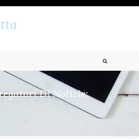
tta
egatori Di Notizie: