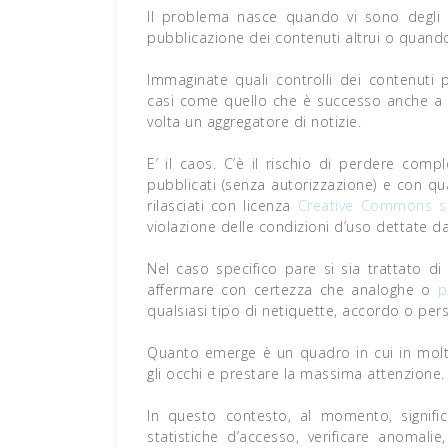
Il problema nasce quando vi sono degli a
pubblicazione dei contenuti altrui o quando
Immaginate quali controlli dei contenuti
casi come quello che è successo anche a m
volta un aggregatore di notizie.
E’ il caos. C’è il rischio di perdere comp
pubblicati (senza autorizzazione) e con q
rilasciati con licenza
Creative Commons sh
violazione delle condizioni d’uso dettate da
Nel caso specifico pare si sia trattato d
affermare con certezza che analoghe o
p
qualsiasi tipo di netiquette, accordo o pers
Quanto emerge è un quadro in cui in molt
gli occhi e prestare la massima attenzione.
In questo contesto, al momento, significa
statistiche d’accesso, verificare anomal