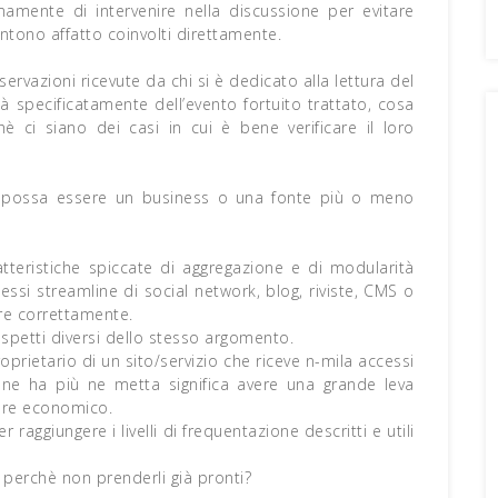
ente di intervenire nella discussione per evitare
tono affatto coinvolti direttamente.
osservazioni ricevute da chi si è dedicato alla lettura del
à specificatamente dell’evento fortuito trattato, cosa
hè ci siano dei casi in cui è bene verificare il loro
ie possa essere un business o una fonte più o meno
atteristiche spiccate di aggregazione e di modularità
essi streamline di social network, blog, riviste, CMS o
re correttamente.
spetti diversi dello stesso argomento.
prietario di un sito/servizio che riceve n-mila accessi
iù ne ha più ne metta significa avere una grande leva
lore economico.
aggiungere i livelli di frequentazione descritti e utili
 perchè non prenderli già pronti?