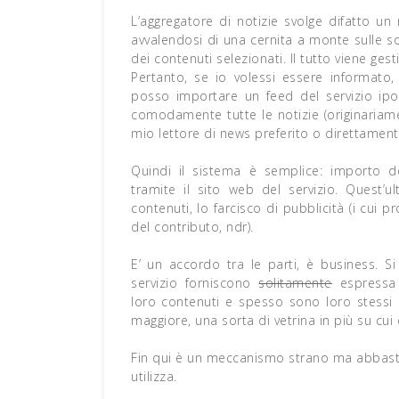
L’aggregatore di notizie svolge difatto 
avvalendosi di una cernita a monte sulle s
dei contenuti selezionati. Il tutto viene ges
Pertanto, se io volessi essere informato
posso importare un feed del servizio ipo
comodamente tutte le notizie (originariame
mio lettore di news preferito o direttament
Quindi il sistema è semplice: importo dei
tramite il sito web del servizio. Quest’u
contenuti, lo farcisco di pubblicità (i cui p
del contributo, ndr).
E’ un accordo tra le parti, è business. S
servizio forniscono
solitamente
espressa 
loro contenuti e spesso sono loro stessi 
maggiore, una sorta di vetrina in più su cui
Fin qui è un meccanismo strano ma abbastanza
utilizza.