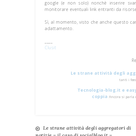
google (e non solo) nonchè inserire sva
monitorare eventuali link entranti da risor
Sì, al momento, visto che anche questo ca
adattamento.
____
Clusit
R
Le strane attività degli aggr
tanti i fe
Tecnologia-blog.it e easy
coppia
Ancora si parla d
Le strane attività degli aggregatori di
Navigazione
notizie – il caso di socialblog.it –