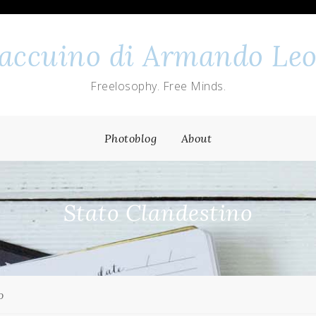
 taccuino di Armando Leo
Freelosophy. Free Minds.
Photoblog
About
Stato Clandestino
o