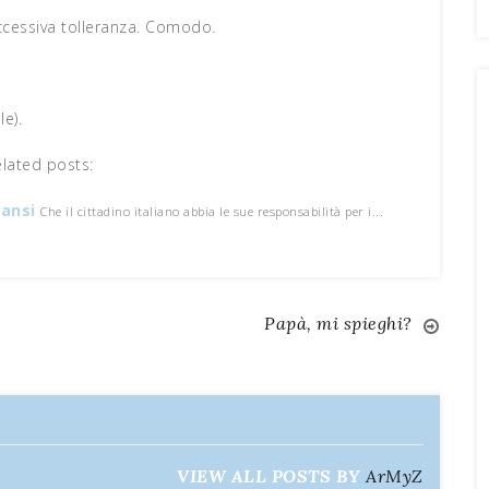
eccessiva tolleranza. Comodo.
e).
elated posts:
cansi
Che il cittadino italiano abbia le sue responsabilità per i...
Papà, mi spieghi?
VIEW ALL POSTS BY
ArMyZ