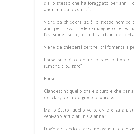
sia lo stesso che ha foraggiato per anni i c
anonima clandestinità.
Viene da chiedersi se è lo stesso nemico c
anni per i lavori nelle campagne o nell’edili
l’evasione fiscale, le truffe ai danni dello St
Viene da chiedersi perchè, chi fomenta e p
Forse si può ottenere lo stesso tipo d
rumene e bulgare?
Forse.
Clandestini: quello che è sicuro è che per an
dei clan, beffardo gioco di parole.
Ma lo Stato, quello vero, civile e garantis
venivano arruolati in Calabria?
Dov’era quando si accampavano in condizio