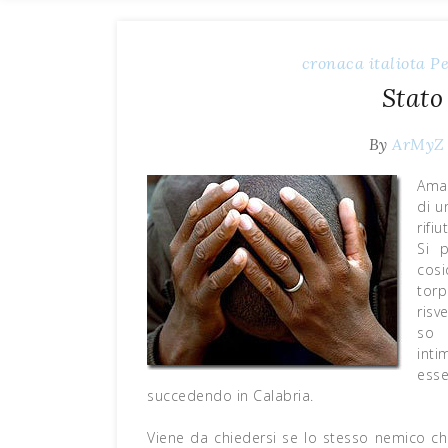
cronaca
italiota
Pe
Stato
By
ArMyZ
Amar
di 
rifiu
Si 
cos
tor
risv
so 
inti
ess
succedendo in Calabria.
Viene da chiedersi se lo stesso nemico ch