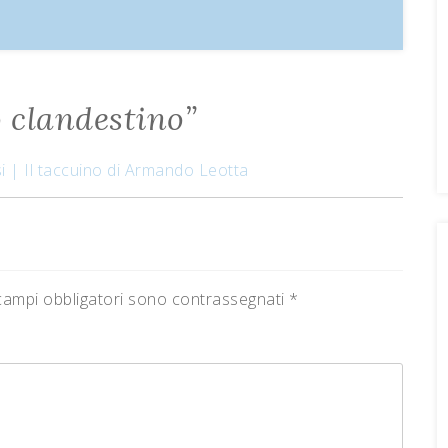
 clandestino
”
si | Il taccuino di Armando Leotta
campi obbligatori sono contrassegnati
*