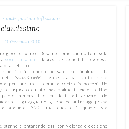
rsonale
politica
Riflessioni
 clandestino
11 Gennaio 2010
o gioco di parole. Rosarno come cartina tornasole
una
società malata
e depressa. E come tutti i depressi
ta di accettarlo.
perché è più comodo pensare che, finalmente la
iddetta
“società civile”
si è destata dal suo tollerante
pore per fare fronte comune contro
“il nemico”
. Un
eglio auspicato quanto inevitabilmente violento. Non
quanto armarsi fino ai denti ed arrivare alle
midazioni, agli agguati di gruppo ed ai linciaggi possa
ere appunto
“civile”
ma questo è quanto sta
e stanno allontanando oggi con violenza e decisione