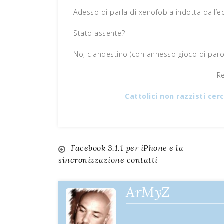
Adesso di parla di xenofobia indotta dall’
Stato assente?
No, clandestino (con annesso gioco di parol
R
Cattolici non razzisti cer
Facebook 3.1.1 per iPhone e la
Navigazione
sincronizzazione contatti
articoli
ArMyZ