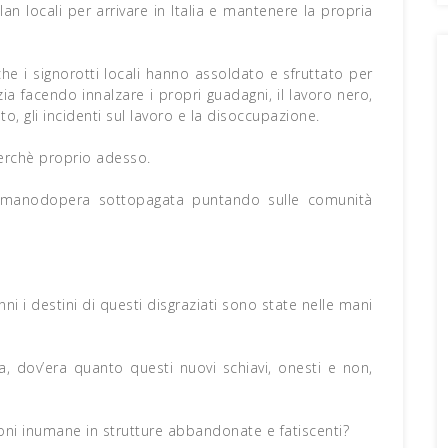
lan locali per arrivare in Italia e mantenere la propria
he i signorotti locali hanno assoldato e sfruttato per
zia facendo innalzare i propri guadagni, il lavoro nero,
ato, gli incidenti sul lavoro e la disoccupazione.
erchè proprio adesso.
i manodopera sottopagata puntando sulle comunità
ni i destini di questi disgraziati sono state nelle mani
ta, dov’era quanto questi nuovi schiavi, onesti e non,
ni inumane in strutture abbandonate e fatiscenti?