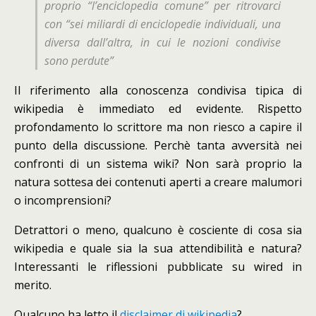
proprio “l’enciclopedia comune” per ritrovarci
con “sei miliardi di enciclopedie individuali, una
diversa dall’altra, in cui le nozioni condivise
sono perdute”
Il riferimento alla conoscenza condivisa tipica di
wikipedia è immediato ed evidente
. Rispetto
profondamento lo scrittore ma non riesco a capire il
punto della discussione. Perchè tanta avversità nei
confronti di un sistema wiki? Non sarà proprio la
natura sottesa dei contenuti aperti a creare malumori
o incomprensioni?
Detrattori o meno, qualcuno è cosciente di cosa sia
wikipedia e quale sia la sua attendibilità e natura?
Interessanti le riflessioni pubblicate su wired in
merito.
Qualcuno ha letto il
disclaimer di wikipedia
?