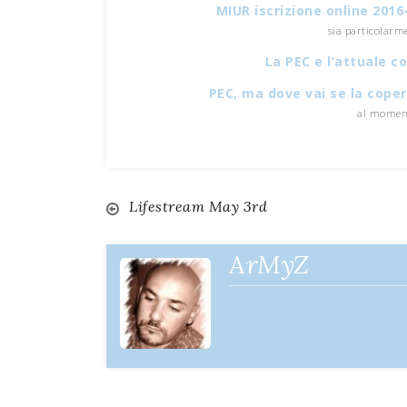
MIUR iscrizione online 201
sia particolarm
La PEC e l’attuale 
PEC, ma dove vai se la coper
al moment
Lifestream May 3rd
Navigazione
articoli
ArMyZ