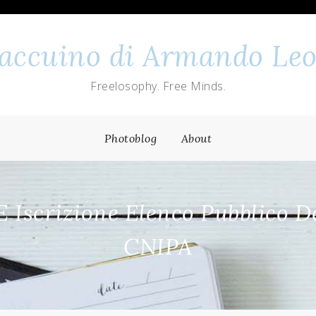
 taccuino di Armando Leo
Freelosophy. Free Minds.
Photoblog
About
E Iscrizione Elenco Pubblico D
CNIPA