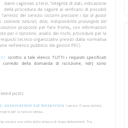
danni cagionati a terzi, “integrità di dati, indicazione
della procedura da seguire al verificarsi di possibili
 l’arresto del servizio
(occorre precisare i tipi di guasti
i: calamità naturali, dolo, indisponibilità
prolungata del
soluzioni proposte per farvi fronte
,
con informazioni
te per il ripristino, analisi dei rischi, procedure per la
 requisiti tecnico-organizzativi previsti dalla normativa
ione nell’elenco pubblico dei gestori PEC).
PEC
iscritto a tale elenco TUTTI i requisiti specificati
 a corredo della domanda di iscrizione, ndr) sono
elated posts:
): osservazioni sul disservizio
I servizi IT sono fallibili,
proprio per la natura stessa...
ba ancora una volta sotto attacco di mass defacement. Tra...