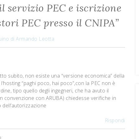
il servizio PEC e iscrizione
stori PEC presso il CNIPA
”
cuino di Armando Leotta
o subito, non esiste una “versione economica” della
 l’hosting “paghi poco, hai poco”,con la PEC non è
ine, tipo quello degli ingegneri, che ha avuto il
 (in convenzione con ARUBA) chiedesse verifiche in
o dell’autorizzazione
Rispondi
o: