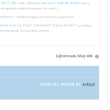
6-2017. Ma che, davero davero? #MIUR #FAIL
Che io
ente pedante e polemico quando “mi metto...
contesto
I tempi stringono e si continua a parlare di...
tura non ce l’hai? Tremonti frena la PEC?
Le notizia
o sono poche. Sul sito della Camera...
Lifestream May 4th
VIEW ALL POSTS BY
ArMyZ