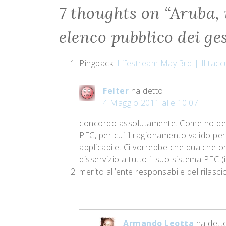
7 thoughts on “
Aruba, 
elenco pubblico dei ge
Pingback:
Lifestream May 3rd | Il tac
Felter
ha detto:
4 Maggio 2011 alle 10:07
concordo assolutamente. Come ho dett
PEC, per cui il ragionamento valido per
applicabile. Ci vorrebbe che qualche ord
disservizio a tutto il suo sistema PEC
merito all’ente responsabile del rilasci
Armando Leotta
ha dett