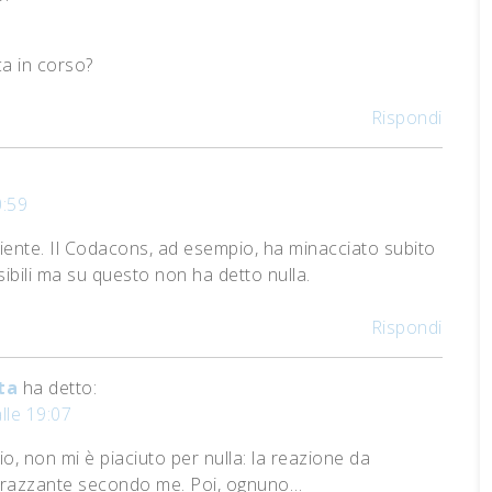
ca in corso?
Rispondi
0:59
iente. Il Codacons, ad esempio, ha minacciato subito
sibili ma su questo non ha detto nulla.
Rispondi
ta
ha detto:
lle 19:07
o, non mi è piaciuto per nulla: la reazione da
barazzante secondo me. Poi, ognuno…