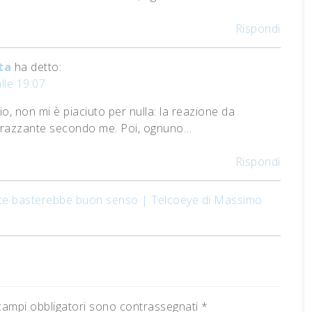
Rispondi
ta
ha detto:
lle 19:07
o, non mi è piaciuto per nulla: la reazione da
barazzante secondo me. Poi, ognuno…
Rispondi
lte basterebbe buon senso | Telcoeye di Massimo
campi obbligatori sono contrassegnati
*