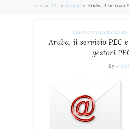
Home
2011
Maggio
Aruba, il servizio 
Clusit
cronaca
Incidente
Aruba, il servizio PEC e
gestori PE
By
ArMy