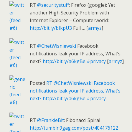
RT
@securitystuff
: Firefox (google): Yet
another High Security Problem with
Internet Explorer – Computerworld:
http://bit.ly/bIkpU3
Full … [
armyz
]
RT
@ChetWisniewski
Facebook
notifications leak your IP address, What’s
next?
http://bit.ly/a6kgBe
#privacy
[
armyz
]
Posted
RT @ChetWisniewski Facebook
notifications leak your IP address, What’s
next? http://bit.ly/a6kgBe #privacy
.
RT
@FrankieBit
: Fibonacci Spiral
http://tumblr.9gag.com/post/404176122