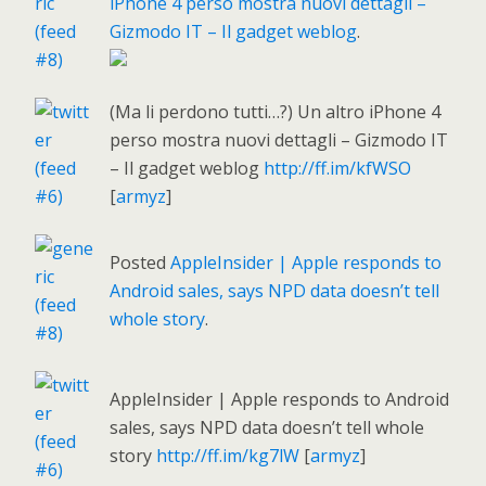
iPhone 4 perso mostra nuovi dettagli –
Gizmodo IT – Il gadget weblog
.
(Ma li perdono tutti…?) Un altro iPhone 4
perso mostra nuovi dettagli – Gizmodo IT
– Il gadget weblog
http://ff.im/kfWSO
[
armyz
]
Posted
AppleInsider | Apple responds to
Android sales, says NPD data doesn’t tell
whole story
.
AppleInsider | Apple responds to Android
sales, says NPD data doesn’t tell whole
story
http://ff.im/kg7lW
[
armyz
]