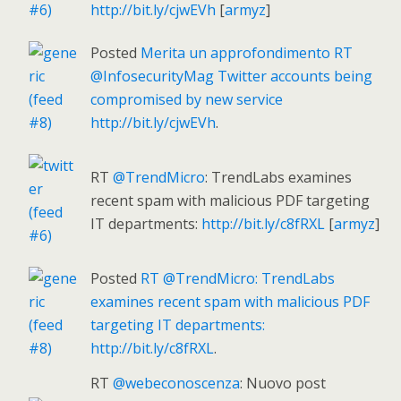
http://bit.ly/cjwEVh
[
armyz
]
Posted
Merita un approfondimento RT
@InfosecurityMag Twitter accounts being
compromised by new service
http://bit.ly/cjwEVh
.
RT
@TrendMicro
: TrendLabs examines
recent spam with malicious PDF targeting
IT departments:
http://bit.ly/c8fRXL
[
armyz
]
Posted
RT @TrendMicro: TrendLabs
examines recent spam with malicious PDF
targeting IT departments:
http://bit.ly/c8fRXL
.
RT
@webeconoscenza
: Nuovo post