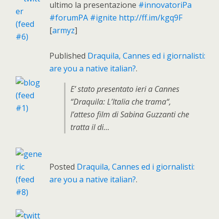
ultimo la presentazione
#innovatoriPa
#forumPA
#ignite
http://ff.im/kgq9F
[
armyz
]
Published
Draquila, Cannes ed i giornalisti:
are you a native italian?
.
E’ stato presentato ieri a Cannes
“Draquila: L’Italia che trama“,
l’atteso film di Sabina Guzzanti che
tratta il di…
Posted
Draquila, Cannes ed i giornalisti:
are you a native italian?
.