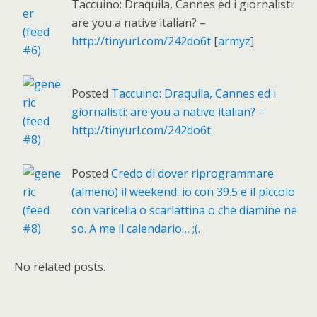
Taccuino: Draquila, Cannes ed i giornalisti:
are you a native italian? –
http://tinyurl.com/242do6t
[
armyz
]
Posted
Taccuino: Draquila, Cannes ed i
giornalisti: are you a native italian? –
http://tinyurl.com/242do6t
.
Posted
Credo di dover riprogrammare
(almeno) il weekend: io con 39.5 e il piccolo
con varicella o scarlattina o che diamine ne
so. A me il calendario… ;(
.
No related posts.