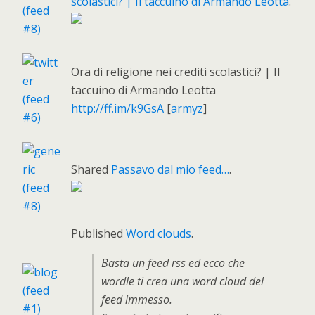
scolastici? | Il taccuino di Armando Leotta
.
Ora di religione nei crediti scolastici? | Il
taccuino di Armando Leotta
http://ff.im/k9GsA
[
armyz
]
Shared
Passavo dal mio feed…
.
Published
Word clouds
.
Basta un feed rss ed ecco che
wordle ti crea una word cloud del
feed immesso.