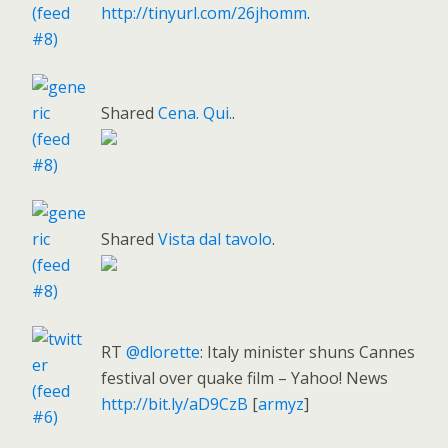
http://tinyurl.com/26jhomm
.
Shared
Cena. Qui.
.
Shared
Vista dal tavolo
.
RT
@dlorette
: Italy minister shuns Cannes
festival over quake film – Yahoo! News
http://bit.ly/aD9CzB
[
armyz
]