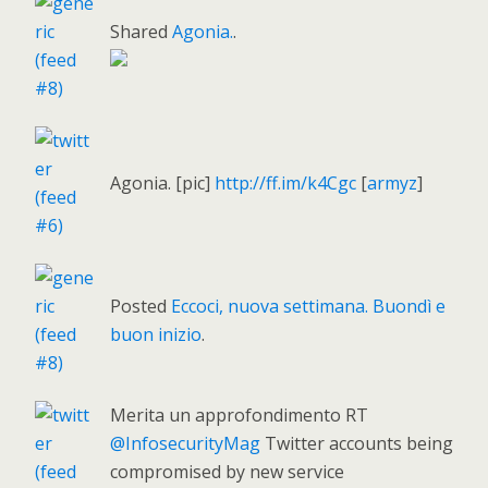
Shared
Agonia.
.
Agonia. [pic]
http://ff.im/k4Cgc
[
armyz
]
Posted
Eccoci, nuova settimana. Buondì e
buon inizio
.
Merita un approfondimento RT
@InfosecurityMag
Twitter accounts being
compromised by new service