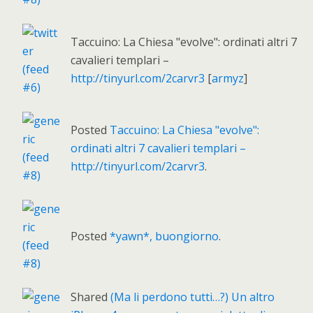
Taccuino: La Chiesa "evolve": ordinati altri 7
cavalieri templari –
http://tinyurl.com/2carvr3
[
armyz
]
Posted
Taccuino: La Chiesa "evolve":
ordinati altri 7 cavalieri templari –
http://tinyurl.com/2carvr3
.
Posted
*yawn*, buongiorno
.
Shared
(Ma li perdono tutti…?) Un altro