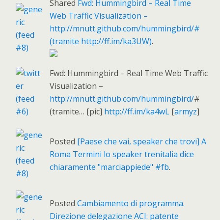
Shared
Fwd: Hummingbird – Real Time
Web Traffic Visualization –
http://mnutt.github.com/hummingbird/#
(tramite http://ff.im/ka3UW)
.
Fwd: Hummingbird – Real Time Web Traffic
Visualization –
http://mnutt.github.com/hummingbird/
#
(tramite… [pic]
http://ff.im/ka4wL
[
armyz
]
Posted
[Paese che vai, speaker che trovi] A
Roma Termini lo speaker trenitalia dice
chiaramente "marciappiede" #fb
.
Posted
Cambiamento di programma.
Direzione delegazione ACI: patente