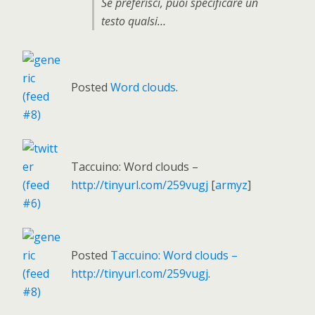
Se preferisci, puoi specificare un
testo qualsi…
Posted
Word clouds
.
Taccuino: Word clouds –
http://tinyurl.com/259vugj
[
armyz
]
Posted
Taccuino: Word clouds –
http://tinyurl.com/259vugj
.